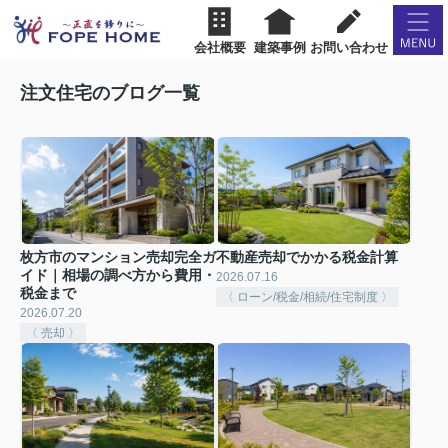
会社概要
建築事例
お問い合わせ
注文住宅のブログ一覧
枚方市のマンション売却完全ガ
不動産売却でかかる税金計算
イド｜相場の調べ方から費用・
2026.07.16
税金まで
〈 ローン/税金/相続/住宅制度 〉
2026.07.20
〈 売却 〉