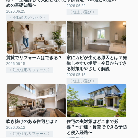
めの基礎知識〜
2026.06.22
2026.06.25
〈 住まい選び 〉
〈 不動産のノウハウ 〉
賃貸でリフォームはできる？
家にカビが生える原因とは？発
生しやすい場所・今日からでき
2026.06.15
る対策をやさしく解説
〈 注文住宅/リフォーム 〉
2026.05.15
〈 住まい選び 〉
吹き抜けのある住宅とは？
住宅の虫対策はどこまで必
要？〜戸建・賃貸でできる予防
2026.05.12
と侵入経路〜
〈 注文住宅/リフォーム 〉