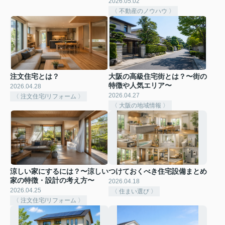
2026.05.02
〈 不動産のノウハウ 〉
注文住宅とは？
大阪の高級住宅街とは？〜街の
特徴や人気エリア〜
2026.04.28
2026.04.27
〈 注文住宅/リフォーム 〉
〈 大阪の地域情報 〉
涼しい家にするには？〜涼しい
つけておくべき住宅設備まとめ
家の特徴・設計の考え方〜
2026.04.18
2026.04.25
〈 住まい選び 〉
〈 注文住宅/リフォーム 〉