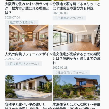
大阪府で住みやすい街ランキン
分譲地で家を建てるメリットと
グ｜枚方市が選ばれる理由と
は？注意点や選び方も解説
は？
2026.07.03
2026.07.04
〈 不動産のノウハウ 〉
〈 枚方市の地域情報 〉
人気の内装リフォームデザイン
注文住宅が完成するまでの期間
とは？契約から引渡しまでの流
2026.07.02
れ
〈 注文住宅/リフォーム 〉
2026.06.28
〈 注文住宅/リフォーム 〉
容積率と建ぺい率の違いと
木造住宅とはどんな家？〜特徴
は？〜土地探しで失敗しないた
や鉄骨造・RC造との違い〜