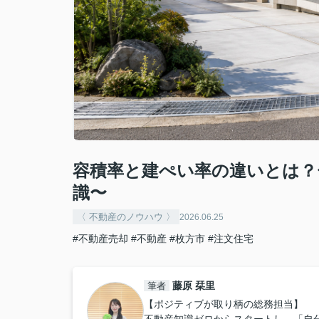
容積率と建ぺい率の違いとは？
識〜
〈 不動産のノウハウ 〉
2026.06.25
#不動産売却
#不動産
#枚方市
#注文住宅
藤原 栞里
筆者
【ポジティブが取り柄の総務担当】