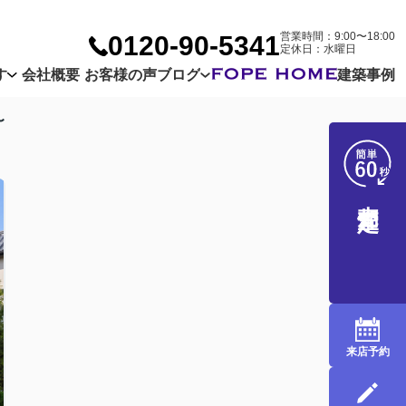
営業時間：9:00〜18:00
0120-90-5341
定休日：水曜日
す
会社概要
お客様の声
ブログ
建築事例
Company
Customer
Blog
〜
売却査定
来店予約