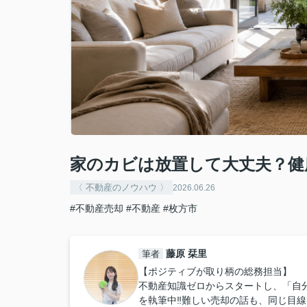
家のカビは放置して大丈夫？健
〈 不動産のノウハウ 〉
2026.06.26
#不動産売却
#不動産
#枚方市
藤原 栞里
筆者
【ポジティブが取り柄の総務担当】
不動産知識ゼロからスタートし、「自
を執筆中‼︎難しい売却の話も、同じ目