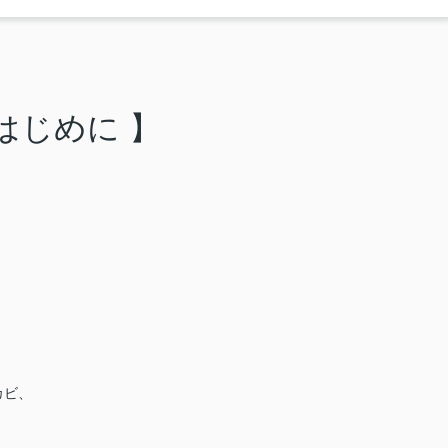
 はじめに 】
カビ、