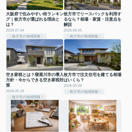
大阪府で住みやすい街ランキン
枚方市でリースバックを利用す
グ｜枚方市が選ばれる理由と
るなら？相場・家賃・注意点を
は？
解説
2026.07.04
2026.06.05
〈 枚方市の地域情報 〉
〈 枚方市の地域情報 〉
空き家税とは？寝屋川市の導入
枚方市で注文住宅を建てる相場
方針・今からできる空き家税対
はいくら？
策
2026.05.09
2026.05.16
〈 枚方市の地域情報 〉
〈 枚方市の地域情報 〉