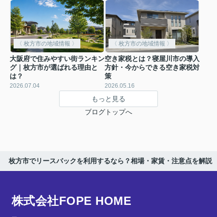
〈 枚方市の地域情報 〉
〈 枚方市の地域情報 〉
大阪府で住みやすい街ランキン
空き家税とは？寝屋川市の導入
グ｜枚方市が選ばれる理由と
方針・今からできる空き家税対
は？
策
2026.07.04
2026.05.16
もっと見る
ブログトップへ
枚方市でリースバックを利用するなら？相場・家賃・注意点を解説
株式会社FOPE HOME