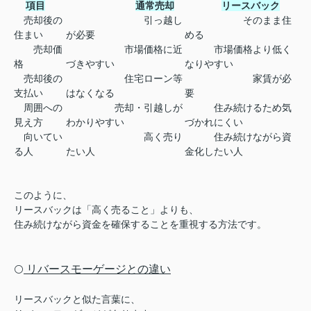
項目
通常売却
リースバック
売却後の
引っ越し
そのまま住
住まい
が必要
める
売却価
市場価格に近
市場価格より低く
格
づきやすい
なりやすい
売却後の
住宅ローン等
家賃が必
支払い
はなくなる
要
周囲への
売却・引越しが
住み続けるため気
見え方
わかりやすい
づかれにくい
向いてい
高く売り
住み続けながら資
る人
たい人
金化したい人
このように、
リースバックは「高く売ること」よりも、
住み続けながら資金を確保することを重視する方法です。
リバースモーゲージとの違い
⚪️
リースバックと似た言葉に、