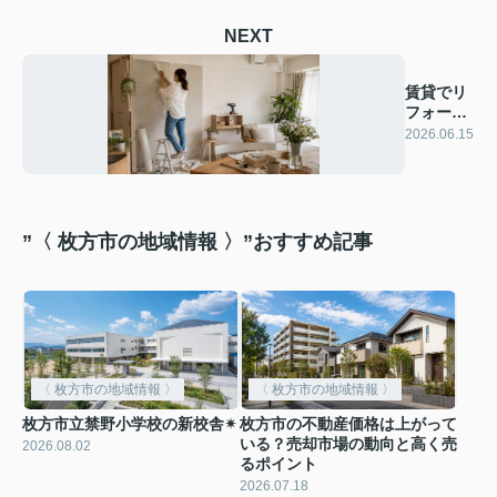
NEXT
賃貸でリ
フォーム
はでき
2026.06.15
る？
”〈 枚方市の地域情報 〉”おすすめ記事
〈 枚方市の地域情報 〉
〈 枚方市の地域情報 〉
枚方市立禁野小学校の新校舎✴︎
枚方市の不動産価格は上がって
いる？売却市場の動向と高く売
2026.08.02
るポイント
2026.07.18