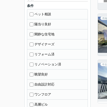
条件
ペット相談
売地
陽当り良好
閑静な住宅地
デザイナーズ
リフォーム済
リノベーション済
中古
眺望良好
自由設計対応
ワンフロア
高層ビル