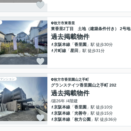
枚方市
東香里
東香里2丁目 土地（建築条件付き） 2号地
過去掲載物件
京阪本線
「
香里園
」駅 徒歩30分
片町線
「
星田
」駅 徒歩31分
マンション
枚方市
香里園山之手町
グランステイツ香里園山之手町 202
過去掲載物件
/築26年 /4階建
京阪本線
「
香里園
」駅 徒歩10分
京阪本線
「
光善寺
」駅 徒歩15分
京阪本線
「
枚方公園
」駅 徒歩36分