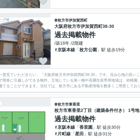
一戸建
枚方市
伊加賀西町
大阪府枚方市伊加賀西町38-30
過去掲載物件
/築18年 /2階建
京阪本線
「
枚方公園
」駅 徒歩19分
一度見ていただきたい、「大阪府枚方市伊加賀西町38-30」です。住み心地の良いこ
で簡単に引越しができる物件。立地している第一種中高層住居専用地域は、幼稚園
建てることができます。当社では、枚方市にある不動産情報を数多くご用意しておりま
枚方市
東香里
枚方市東香里2丁目（建築条件付き） 1号地
過去掲載物件
京阪本線
「
香里園
」駅 徒歩30分
片町線
「
星田
」駅 徒歩31分