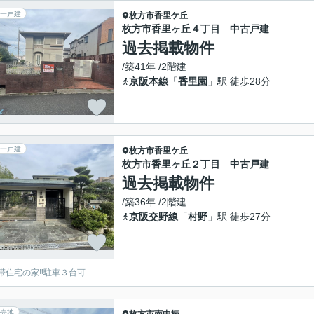
一戸建
枚方市
香里ケ丘
枚方市香里ヶ丘４丁目 中古戸建
過去掲載物件
/築41年 /2階建
京阪本線
「
香里園
」駅 徒歩28分
一戸建
枚方市
香里ケ丘
枚方市香里ヶ丘２丁目 中古戸建
過去掲載物件
/築36年 /2階建
京阪交野線
「
村野
」駅 徒歩27分
帯住宅の家‼︎駐車３台可
売地