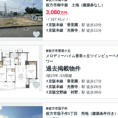
枚方市
南中振
枚方市南中振 土地（建築条なし）
3,080
万円
- / 167.41㎡ / -
京阪本線
「
香里園
」駅 徒歩10分
京阪本線
「
光善寺
」駅 徒歩11分
マンション
枚方市
香里ケ丘
メロディーハイム香里ヶ丘ツインビューベ
ワー
過去掲載物件
/築23年 /15階建
京阪本線
「
香里園
」駅 徒歩17分
京阪本線
「
光善寺
」駅 徒歩26分
京阪交野線
「
村野
」駅 徒歩38分
枚方市
茄子作
枚方市茄子作1丁目 売地（建築条件付き）