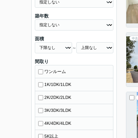
築年数
面積
中古
～
間取り
ワンルーム
1K/1DK/1LDK
2K/2DK/2LDK
3K/3DK/3LDK
4K/4DK/4LDK
5K以上