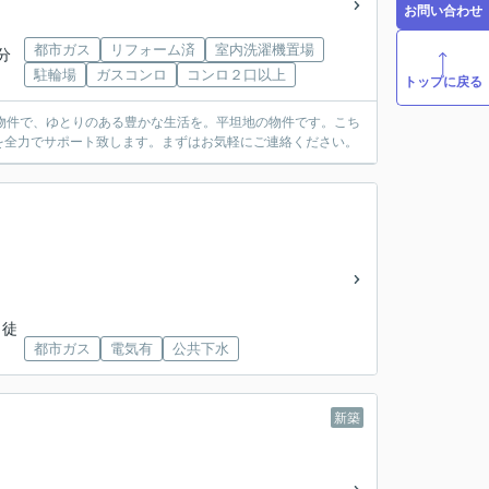
お問い合わせ
都市ガス
リフォーム済
室内洗濯機置場
分
駐輪場
ガスコンロ
コンロ２口以上
トップに戻る
円の物件で、ゆとりのある豊かな生活を。平坦地の物件です。こち
を全力でサポート致します。まずはお気軽にご連絡ください。
 徒
都市ガス
電気有
公共下水
新築