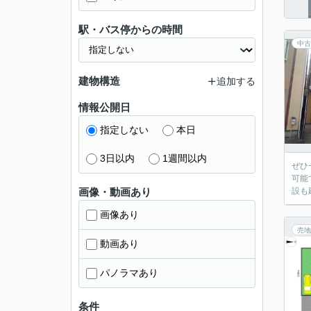
駅・バス停からの時間
中古
建物構造
追加する
情報公開日
指定しない
本日
3日以内
1週間以内
ぜひ
可能
画像・動画あり
設も
画像あり
売地
動画あり
パノラマあり
条件