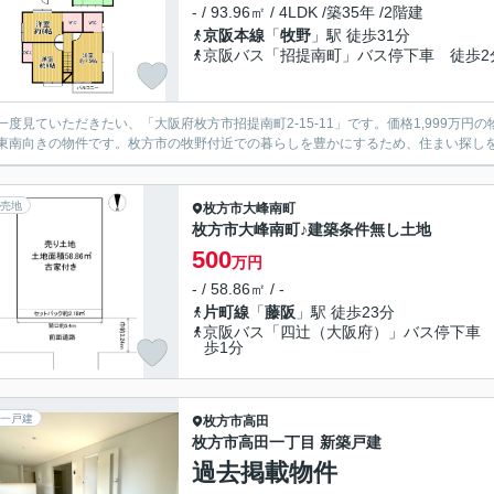
- / 93.96㎡ / 4LDK /築35年 /2階建
京阪本線
「
牧野
」駅 徒歩31分
京阪バス「招提南町」バス停下車 徒歩2
一度見ていただきたい、「大阪府枚方市招提南町2-15-11」です。価格1,999万
東南向きの物件です。枚方市の牧野付近での暮らしを豊かにするため、住まい探し
売地
枚方市
大峰南町
枚方市大峰南町♪建築条件無し土地
500
万円
- / 58.86㎡ / -
片町線
「
藤阪
」駅 徒歩23分
京阪バス「四辻（大阪府）」バス停下車
歩1分
一戸建
枚方市
高田
枚方市高田一丁目 新築戸建
過去掲載物件