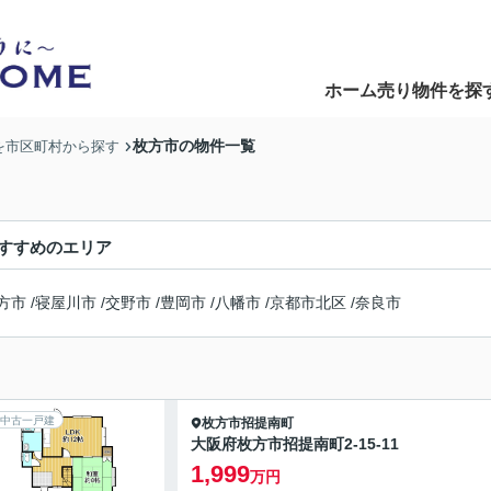
ホーム
売り物件を探
Home
Search
枚方市の物件一覧
を市区町村から探す
すすめのエリア
方市
/
寝屋川市
/
交野市
/
豊岡市
/
八幡市
/
京都市北区
/
奈良市
中古一戸建
枚方市
招提南町
大阪府枚方市招提南町2-15-11
1,999
万円