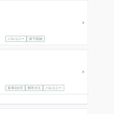
バルコニー
床下収納
駐車2台可
都市ガス
バルコニー