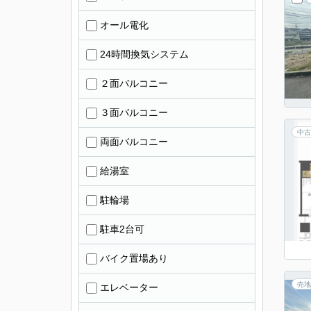
オール電化
24時間換気システム
２面バルコニー
３面バルコニー
中古
両面バルコニー
給湯室
駐輪場
駐車2台可
バイク置場あり
売地
エレベーター