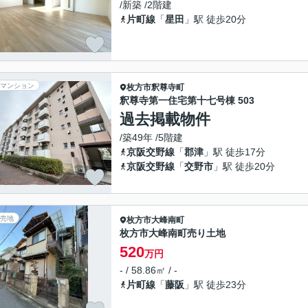
/新築 /2階建
片町線
「
星田
」駅 徒歩20分
マンション
枚方市
釈尊寺町
釈尊寺第一住宅第十七号棟 503
過去掲載物件
/築49年 /5階建
京阪交野線
「
郡津
」駅 徒歩17分
京阪交野線
「
交野市
」駅 徒歩20分
売地
枚方市
大峰南町
枚方市大峰南町売り土地
520
万円
- / 58.86㎡ / -
片町線
「
藤阪
」駅 徒歩23分