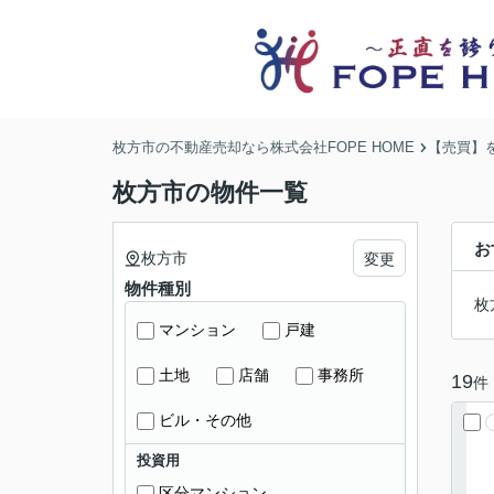
枚方市の不動産売却なら株式会社FOPE HOME
【売買】
枚方市の物件一覧
お
枚方市
変更
物件種別
枚
マンション
戸建
土地
店舗
事務所
19
件
ビル・その他
投資用
区分マンション