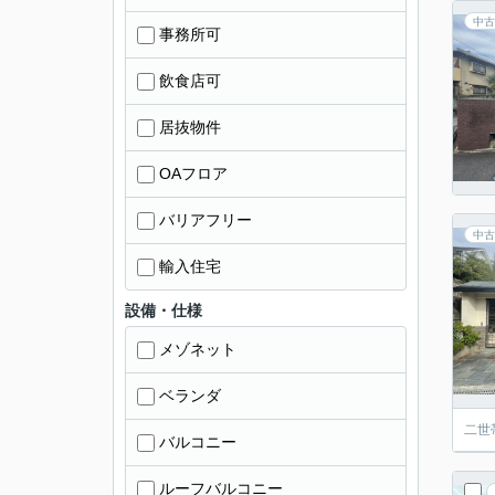
中古
事務所可
飲食店可
居抜物件
OAフロア
バリアフリー
中古
輸入住宅
設備・仕様
メゾネット
ベランダ
二世
バルコニー
ルーフバルコニー