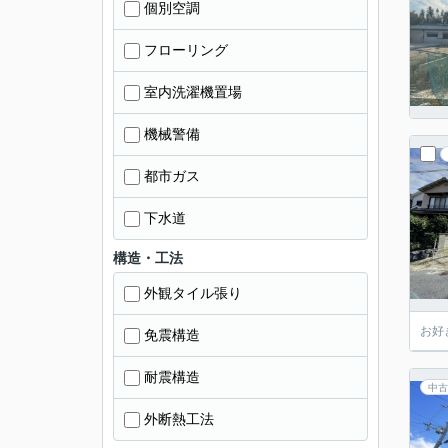
個別空調
フローリング
室内洗濯機置場
機械警備
都市ガス
下水道
構造・工法
外観タイル張り
お好
免震構造
耐震構造
中古
外断熱工法