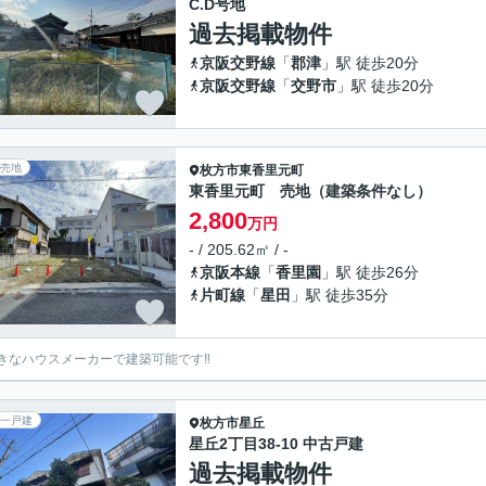
C.D号地
過去掲載物件
京阪交野線
「
郡津
」駅 徒歩20分
京阪交野線
「
交野市
」駅 徒歩20分
売地
枚方市
東香里元町
東香里元町 売地（建築条件なし）
2,800
万円
- / 205.62㎡ / -
京阪本線
「
香里園
」駅 徒歩26分
片町線
「
星田
」駅 徒歩35分
きなハウスメーカーで建築可能です‼︎
一戸建
枚方市
星丘
星丘2丁目38-10 中古戸建
過去掲載物件