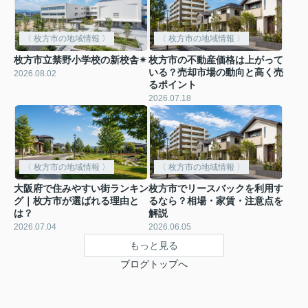
〈 枚方市の地域情報 〉
〈 枚方市の地域情報 〉
枚方市立禁野小学校の新校舎✴︎
枚方市の不動産価格は上がって
いる？売却市場の動向と高く売
2026.08.02
るポイント
2026.07.18
〈 枚方市の地域情報 〉
〈 枚方市の地域情報 〉
大阪府で住みやすい街ランキン
枚方市でリースバックを利用す
グ｜枚方市が選ばれる理由と
るなら？相場・家賃・注意点を
は？
解説
2026.07.04
2026.06.05
もっと見る
ブログトップへ