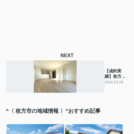
NEXT
【成約実
績】枚方市
高田の新築
2026.03.28
戸建て
”〈 枚方市の地域情報 〉”おすすめ記事