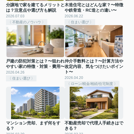
分譲地で家を建てるメリットと
木造住宅とはどんな家？〜特徴
は？注意点や選び方も解説
や鉄骨造・RC造との違い〜
2026.07.03
2026.06.22
〈 不動産のノウハウ 〉
〈 住まい選び 〉
戸建の防犯対策とは？〜狙われ
仲介手数料とは？〜計算方法や
やすい家の特徴・対策・費用〜
改定内容、気をつけたいポイン
ト〜
2026.04.26
2026.04.20
〈 住まい選び 〉
〈 ローン/税金/相続/住宅制度 〉
マンション売却、まず何をす
不動産売却で代理人手続きはで
る？
きる？