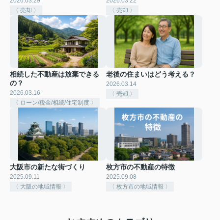
2026.03.29
2026.03.22
〈 売却 〉
〈 売却 〉
相続した不動産は放棄できる
老後の住まいはどう考える？
の？
2026.03.14
2026.03.16
〈 売却 〉
〈 ローン/税金/相続/住宅制度 〉
大阪市の新たな街づくり
枚方市の不動産の特徴
2025.09.11
2025.09.08
〈 大阪の地域情報 〉
〈 枚方市の地域情報 〉