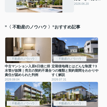
ベストタイミング
2026.06.20
と判断基準
”〈 不動産のノウハウ 〉”おすすめ記事
〈 不動産のノウハウ 〉
〈 不動産のノウハウ 〉
中古マンション入居6日後に排
定期借地権とはどんな制度？3
水管が故障｜売主の契約不適合
つの種類と契約期間をわかりや
責任が認められた判例
すく解説
2026.08.04
2026.07.31
〈 不動産のノウハウ 〉
〈 不動産のノウハウ 〉