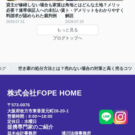
貸主が修繕しない場合も家賃は
角地とはどんな土地？メリッ
必要？連帯保証人への未払い賃
ト・デメリットをわかりやすく
料請求が認められた裁判例
解説
2026.07.31
2026.07.25
もっと見る
ブログトップへ
ログ
空き家の処分方法とは？売れない場合の対策と高く売るコツ
株式会社FOPE HOME
〒573-0076
大阪府枚方市東香里元町28-20-1
営業時間：9:00〜18:00
定休日：水曜日
提携専門家のご紹介
並木会計事務所
浦川法律事務所