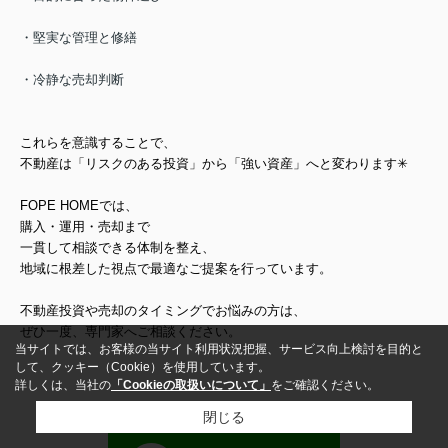
・堅実な管理と修繕
・冷静な売却判断
これらを意識することで、
不動産は
「リスクのある投資」から「強い資産
」
へと変わります✳︎
FOPE HOMEでは、
購入・運用・売却まで
一貫して相談できる体制
を整え、
地域に根差した視点で最適な
ご提案を行っています。
不動産投資や売却のタイミングでお悩みの方は、
ぜひ一度、専門家へご相談ください。
当サイトでは、お客様の当サイト利用状況把握、サービス向上検討を目的と
して、クッキー（Cookie）を使用しています。
詳しくは、当社の
「Cookieの取扱いについて」
をご確認ください。
閉じる