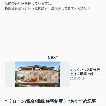
性能の良い家を探している方は、
長期優良住宅という選択肢も一度検討してみてください✨
NEXT
シックハウス症候群
とは？新築で起こり
やすい？原因や対策
2026.05.19
をやさしく解説
”〈 ローン/税金/相続/住宅制度 〉”おすすめ記事