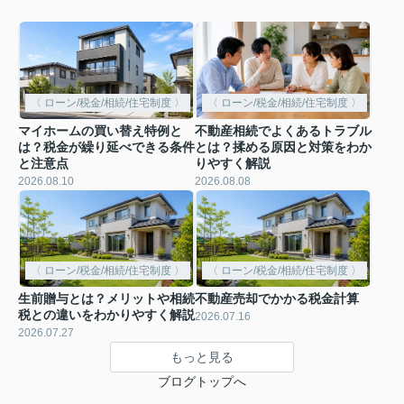
〈 ローン/税金/相続/住宅制度 〉
〈 ローン/税金/相続/住宅制度 〉
マイホームの買い替え特例と
不動産相続でよくあるトラブル
は？税金が繰り延べできる条件
とは？揉める原因と対策をわか
と注意点
りやすく解説
2026.08.10
2026.08.08
〈 ローン/税金/相続/住宅制度 〉
〈 ローン/税金/相続/住宅制度 〉
生前贈与とは？メリットや相続
不動産売却でかかる税金計算
税との違いをわかりやすく解説
2026.07.16
2026.07.27
もっと見る
ブログトップへ