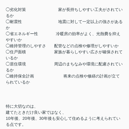
◯劣化対策
家が長持ちしやすい工夫がされてい
るか
◯
耐震性
地震に対して一定以上の強さがある
か
◯
省エネルギー性
冷暖房の効率がよく、光熱費を抑え
やすいか
◯
維持管理のしやすさ
配管などの点検や修理がしやすいか
◯
住戸面積
家族が暮らしやすい広さが確保されて
いるか
◯
居住環境
周辺のまちなみや環境に配慮されてい
るか
◯
維持保全計画
将来の点検や修繕の計画が立て
られているか
特に大切なのは、
建てたときだけ良い家ではなく、
10年後、20年後、30年後も安心して住めるように
考えられてい
る点です。