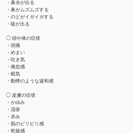
・鼻水が出る
・鼻がムズムズする
・のどがイガイガする
・咳が出る
◯ 頭や体の症状
・頭痛
・めまい
・吐き気
・倦怠感
・眠気
・動悸のような違和感
◯ 皮膚の症状
・かゆみ
・湿疹
・赤み
・肌のピリピリ感
・乾燥感