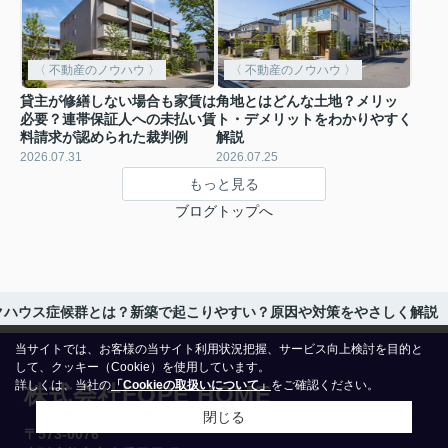
〈 不動産のノウハウ 〉
〈 不動産のノウハウ 〉
貸主が修繕しない場合も家賃は
角地とはどんな土地？メリッ
必要？連帯保証人への未払い賃
ト・デメリットをわかりやすく
料請求が認められた裁判例
解説
2026.07.31
2026.07.25
もっと見る
ブログトップへ
クハウス症候群とは？新築で起こりやすい？原因や対策をやさしく解説
当サイトでは、お客様の当サイト利用状況把握、サービス向上検討を目的と
して、クッキー（Cookie）を使用しています。
詳しくは、当社の
「Cookieの取扱いについて」
をご確認ください。
株式会社FOPE HOME
閉じる
〒573-0076