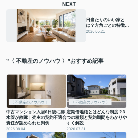
NEXT
日当たりのいい家と
は？方角ごとの特徴・
メリットデメリット・
2026.05.21
設計の工夫をやさしく
解説
”〈 不動産のノウハウ 〉”おすすめ記事
〈 不動産のノウハウ 〉
〈 不動産のノウハウ 〉
中古マンション入居6日後に排
定期借地権とはどんな制度？3
水管が故障｜売主の契約不適合
つの種類と契約期間をわかりや
責任が認められた判例
すく解説
2026.08.04
2026.07.31