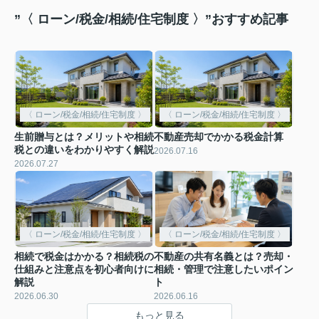
”〈 ローン/税金/相続/住宅制度 〉”おすすめ記事
〈 ローン/税金/相続/住宅制度 〉
〈 ローン/税金/相続/住宅制度 〉
生前贈与とは？メリットや相続
不動産売却でかかる税金計算
税との違いをわかりやすく解説
2026.07.16
2026.07.27
〈 ローン/税金/相続/住宅制度 〉
〈 ローン/税金/相続/住宅制度 〉
相続で税金はかかる？相続税の
不動産の共有名義とは？売却・
仕組みと注意点を初心者向けに
相続・管理で注意したいポイン
解説
ト
2026.06.30
2026.06.16
もっと見る