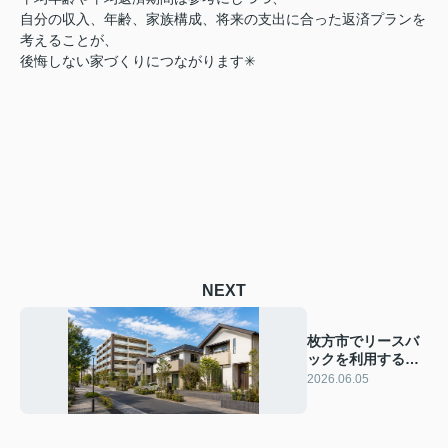
自分の収入、年齢、家族構成、将来の支出に合った返済プランを
考えることが、
後悔しない家づくりにつながります✳︎
NEXT
枚方市でリースバ
ックを利用するな
ら？相場・家賃・
2026.06.05
注意点を解説