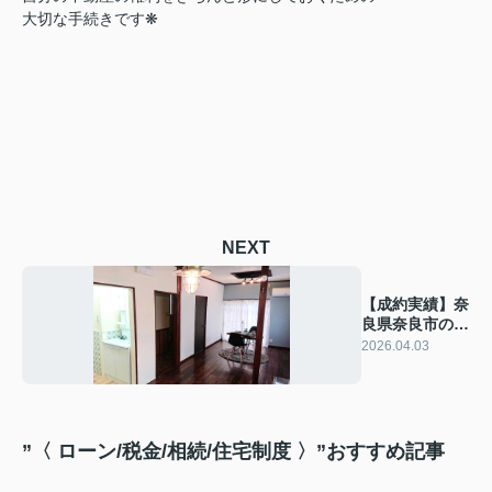
大切な手続きです❋
NEXT
【成約実績】奈
良県奈良市のオ
ーナーチェンジ
2026.04.03
物件
”〈 ローン/税金/相続/住宅制度 〉”おすすめ記事