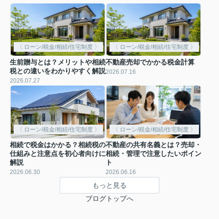
〈 ローン/税金/相続/住宅制度 〉
〈 ローン/税金/相続/住宅制度 〉
生前贈与とは？メリットや相続
不動産売却でかかる税金計算
税との違いをわかりやすく解説
2026.07.16
2026.07.27
〈 ローン/税金/相続/住宅制度 〉
〈 ローン/税金/相続/住宅制度 〉
相続で税金はかかる？相続税の
不動産の共有名義とは？売却・
仕組みと注意点を初心者向けに
相続・管理で注意したいポイン
解説
ト
2026.06.30
2026.06.16
もっと見る
ブログトップへ