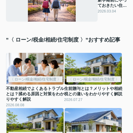
ておきたい住ま
いの見直しポイ
2026.03.04
ント
”〈 ローン/税金/相続/住宅制度 〉”おすすめ記事
〈 ローン/税金/相続/住宅制度 〉
〈 ローン/税金/相続/住宅制度 〉
不動産相続でよくあるトラブル
生前贈与とは？メリットや相続
とは？揉める原因と対策をわか
税との違いをわかりやすく解説
りやすく解説
2026.07.27
2026.08.08