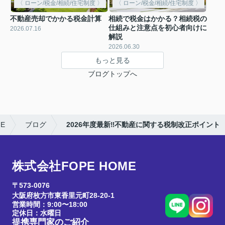
〈 ローン/税金/相続/住宅制度 〉
〈 ローン/税金/相続/住宅制度 〉
不動産売却でかかる税金計算
相続で税金はかかる？相続税の
仕組みと注意点を初心者向けに
2026.07.16
解説
2026.06.30
もっと見る
ブログトップへ
E
ブログ
2026年度最新‼︎不動産に関する税制改正ポイント
株式会社FOPE HOME
〒573-0076
大阪府枚方市東香里元町28-20-1
営業時間：9:00〜18:00
定休日：水曜日
提携専門家のご紹介