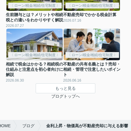
〈 ローン/税金/相続/住宅制度 〉
〈 ローン/税金/相続/住宅制度 〉
生前贈与とは？メリットや相続
不動産売却でかかる税金計算
税との違いをわかりやすく解説
2026.07.16
2026.07.27
〈 ローン/税金/相続/住宅制度 〉
〈 ローン/税金/相続/住宅制度 〉
相続で税金はかかる？相続税の
不動産の共有名義とは？売却・
仕組みと注意点を初心者向けに
相続・管理で注意したいポイン
解説
ト
2026.06.30
2026.06.16
もっと見る
ブログトップへ
OME
ブログ
金利上昇・物価高が不動産売却に与える影響