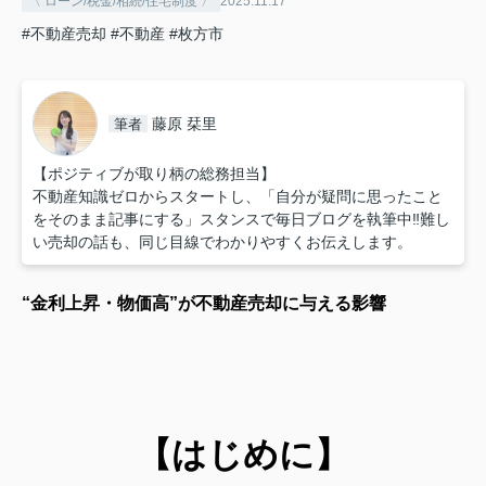
〈 ローン/税金/相続/住宅制度 〉
2025.11.17
#不動産売却
#不動産
#枚方市
藤原 栞里
筆者
【ポジティブが取り柄の総務担当】
不動産知識ゼロからスタートし、「自分が疑問に思ったこと
をそのまま記事にする」スタンスで毎日ブログを執筆中‼︎難し
い売却の話も、同じ目線でわかりやすくお伝えします。
“金利上昇・物価高”が不動産売却に与える影響
【はじめに】