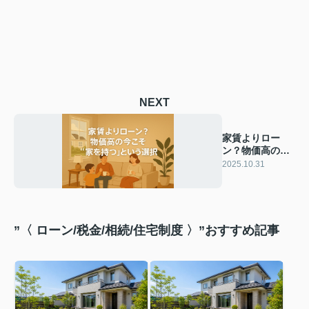
NEXT
家賃よりロー
ン？物価高の今
こそ“家を持
2025.10.31
つ”という選択
”〈 ローン/税金/相続/住宅制度 〉”おすすめ記事