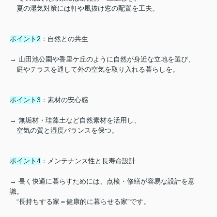
夏の湿気対策には軒や風抜け窓の配置を工夫。
ポイント2
：自然との共生
→ 山田池公園や香里ケ丘のように自然が身近な立地を選び、
庭やテラスを通して外の空気を取り入れる暮らしを。
ポイント3
：素材の安心感
→ 無垢材・珪藻土など自然素材を活用し、
空気の質と湿度バランスを保つ。
ポイント4
：メンテナンス性と長寿命設計
→ 長く快適に暮らすためには、点検・修繕が容易な設計を意
識。
“長持ちする家＝健康的に暮らせる家”です。