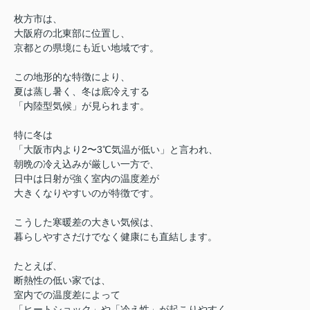
枚方市は、
大阪府の北東部に位置し、
京都との県境にも近い地域です。
この地形的な特徴により、
夏は蒸し暑く、冬は底冷えする
「内陸型気候」が見られます。
特に冬は
「大阪市内より2〜3℃気温が低い」と言われ、
朝晩の冷え込みが厳しい一方で、
日中は日射が強く室内の温度差が
大きくなりやすいのが特徴です。
こうした寒暖差の大きい気候は、
暮らしやすさだけでなく健康にも直結します。
たとえば、
断熱性の低い家では、
室内での温度差によって
「ヒートショック」や「冷え性」が起こりやすく、