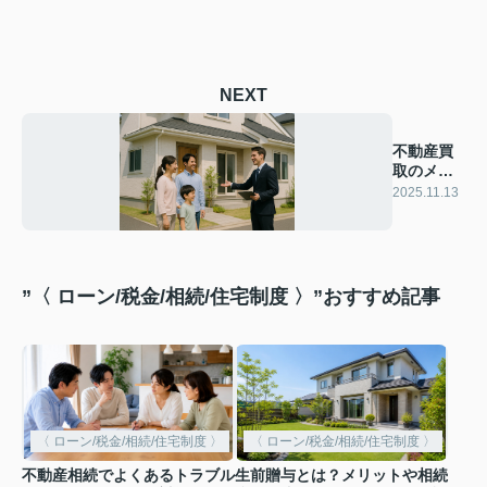
NEXT
不動産買
取のメリ
ットと注
2025.11.13
意点
”〈 ローン/税金/相続/住宅制度 〉”おすすめ記事
〈 ローン/税金/相続/住宅制度 〉
〈 ローン/税金/相続/住宅制度 〉
不動産相続でよくあるトラブル
生前贈与とは？メリットや相続