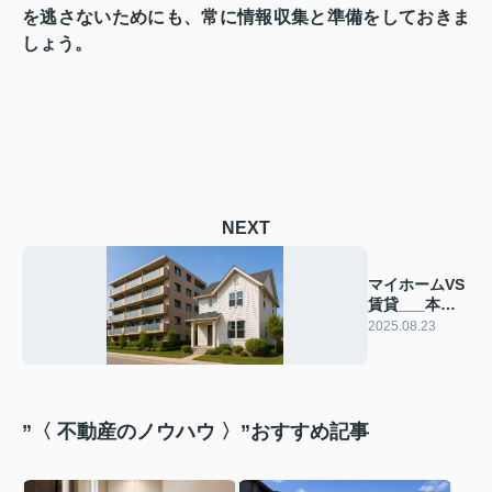
を逃さないためにも、常に情報収集と準備をしておきま
しょう。
NEXT
マイホームVS
賃貸___本当
に得なのはど
2025.08.23
っち？
”〈 不動産のノウハウ 〉”おすすめ記事