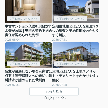
〈 不動産のノウハウ 〉
〈 不動産のノウハウ 〉
中古マンション入居6日後に排
定期借地権とはどんな制度？3
水管が故障｜売主の契約不適合
つの種類と契約期間をわかりや
責任が認められた判例
すく解説
2026.08.04
2026.07.31
〈 不動産のノウハウ 〉
〈 不動産のノウハウ 〉
貸主が修繕しない場合も家賃は
角地とはどんな土地？メリッ
必要？連帯保証人への未払い賃
ト・デメリットをわかりやすく
料請求が認められた裁判例
解説
2026.07.31
2026.07.25
もっと見る
ブログトップへ