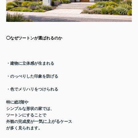
◯なぜツートンが選ばれるのか
・建物に立体感が生まれる
・のっぺりした印象を防げる
・色でメリハリをつけられる
特に総2階や
シンプルな形状の家では、
ツートンにすることで
一気に上がる
外観の完成度が
ケース
が多く見られます。