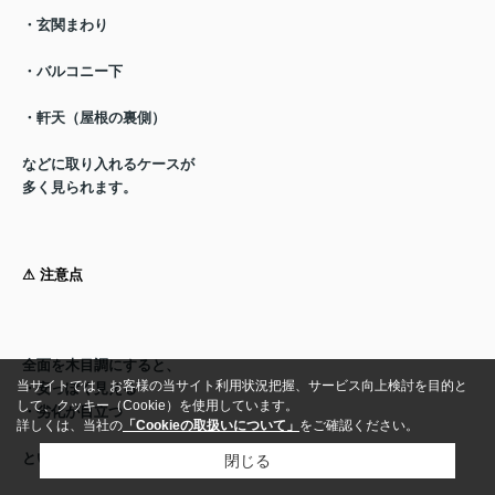
・玄関まわり
・バルコニー下
・軒天（屋根の裏側）
などに取り入れるケースが
多く見られます。
⚠︎ 注意点
全面を木目調にすると、
当サイトでは、お客様の当サイト利用状況把握、サービス向上検討を目的と
・安っぽく見える
して、クッキー（Cookie）を使用しています。
・劣化が目立つ
詳しくは、当社の
「Cookieの取扱いについて」
をご確認ください。
といった印象になることもあります。
閉じる