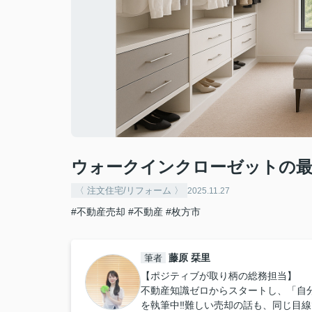
ウォークインクローゼットの最
〈 注文住宅/リフォーム 〉
2025.11.27
#不動産売却
#不動産
#枚方市
藤原 栞里
筆者
【ポジティブが取り柄の総務担当】
不動産知識ゼロからスタートし、「自
を執筆中‼︎難しい売却の話も、同じ目