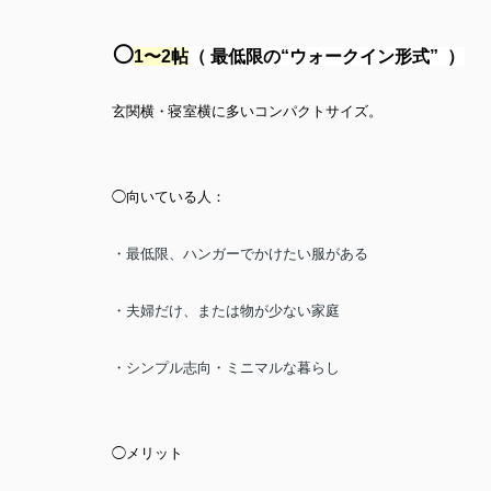
⚪️
1〜2帖
（
最低限の“ウォークイン形式” ）
玄関横・寝室横に多いコンパクトサイズ。
◯向いている人：
・最低限、ハンガーでかけたい服がある
・夫婦だけ、または物が少ない家庭
・シンプル志向・ミニマルな暮らし
◯メリット