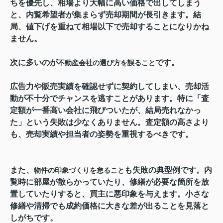
ちを優先し、相場より大幅に高い価格で出してしまう
と、内覧希望者が集まらず売却期間が長引きます。結
局、値下げを重ねて相場以下で売却することになりかね
ません。
次に多いのが
です。
不動産会社の選び方を誤ること
広告力や販売実績を確認せずに契約してしまい、売却活
動が不十分でチャンスを逃すことがあります。特に「査
定額が一番高い会社に飛びついたが、結局売れなかっ
た」という失敗は少なくありません。査定額の高さより
も、売却実績や担当者の姿勢を重視するべきです。
また、
も失敗の典型例です。内
物件の印象づくりを怠ること
覧時に部屋が散らかっていたり、修繕が必要な箇所を放
置していたりすると、買主に悪印象を与えます。小さな
修繕や清掃でも成約価格に大きな差が出ることを見落と
しがちです。