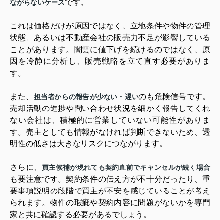
です。
ながらないケース
これは価格だけが原因ではなく、立地条件や物件の管理
状態、あるいは不動産会社の販売力不足が影響している
ことがあります。闇雲に値下げを続けるのではなく、原
因を冷静に分析し、販売戦略を立て直す必要がありま
す。
また、
のも危険信号です。
担当者からの報告が少ない・遅い
売却活動の進捗や問い合わせ状況を細かく報告してくれ
ない会社は、積極的に営業していない可能性がありま
す。売主としても情報がなければ判断できないため、透
明性の低さは大きなリスクにつながります。
さらに、
買主候補が現れても契約直前でキャンセルが続く場合
も要注意です。契約条件の伝え方が不十分だったり、重
要事項説明の段階で買主が不安を感じていることが考え
られます。物件の瑕疵や契約内容に問題がないかを専門
家と共に確認する必要があるでしょう。