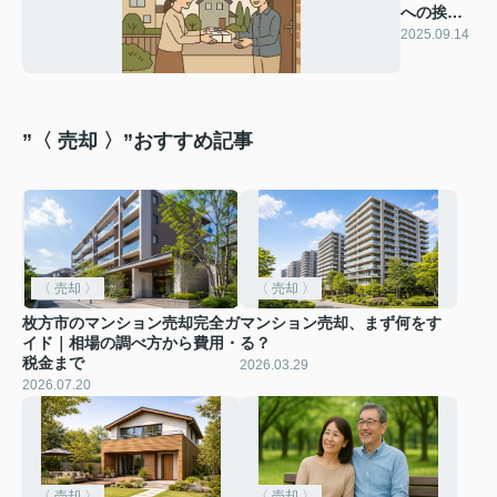
への挨拶
のタイミ
2025.09.14
ング
”〈 売却 〉”おすすめ記事
〈 売却 〉
〈 売却 〉
枚方市のマンション売却完全ガ
マンション売却、まず何をす
イド｜相場の調べ方から費用・
る？
税金まで
2026.03.29
2026.07.20
〈 売却 〉
〈 売却 〉