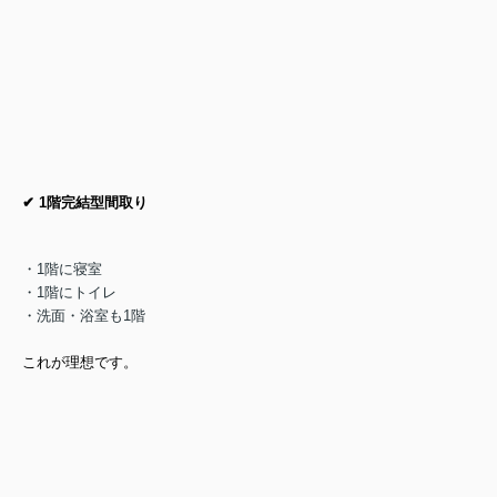
✔ 1階完結型間取り
・1階に寝室
・1階にトイレ
・洗面・浴室も1階
これが理想です。