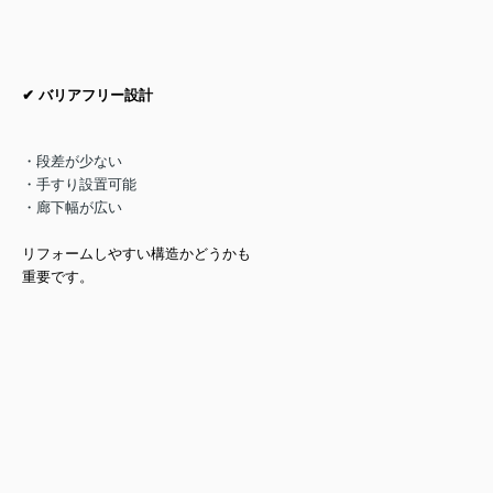
✔ バリアフリー設計
・段差が少ない
・手すり設置可能
・廊下幅が広い
リフォームしやすい構造かどうか
も
重要です。