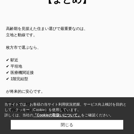
高齢期を見据えた住まい選びで最重要なのは、
立地と動線
です。
枚方市で選ぶなら、
✔ 駅近
✔ 平坦地
✔ 医療機関近接
✔ 1階完結型
が将来的に安心です。
家は「今」だけでなく、
当サイトでは、お客様の当サイト利用状況把握、サービス向上検討を目的と
して、クッキー（Cookie）を使用しています。
「30年後」も考えて選ぶことが重要です。
詳しくは、当社の
「Cookieの取扱いについて」
をご確認ください。
閉じる