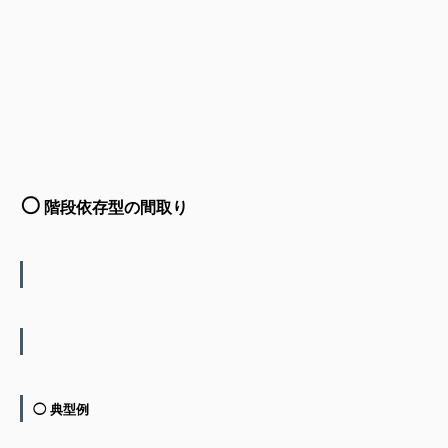
⚪️
階段依存型の間取り
◯ 典型例