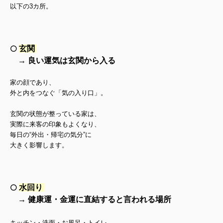
以下の3カ所。
玄関
⚪️
→ 良い運気は玄関から入る
家の顔であり、
外と内をつなぐ「気の入り口」。
玄関の状態が整っている家は、
実際に来客の印象もよくなり、
毎日の“外出・帰宅の気分”に
大きく影響します。
水回り
⚪️
→ 健康運・金運に直結すると言われる場所
キッチン・洗面・お風呂・トイレ