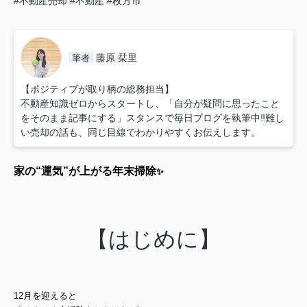
#不動産売却
#不動産
#枚方市
藤原 栞里
筆者
【ポジティブが取り柄の総務担当】
不動産知識ゼロからスタートし、「自分が疑問に思ったこと
をそのまま記事にする」スタンスで毎日ブログを執筆中‼︎難し
い売却の話も、同じ目線でわかりやすくお伝えします。
家の“運気”が上がる年末掃除
✨
【はじめに】
12月を迎えると