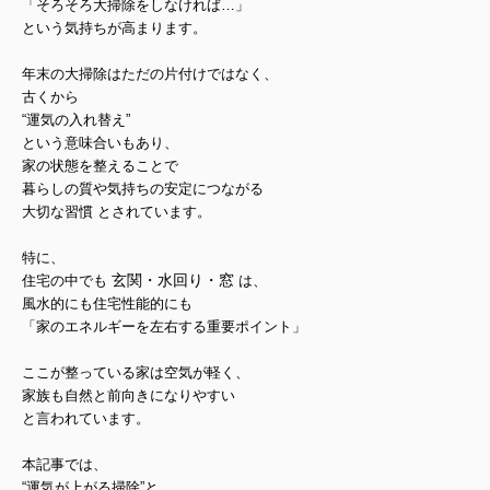
「そろそろ大掃除をしなければ…」
という気持ちが高まります。
年末の大掃除はただの片付けではなく、
古くから
“運気の入れ替え”
という意味合いもあり、
家の状態を整えることで
暮らしの質や気持ちの安定につながる
大切な習慣
とされています。
特に、
玄関・水回り・窓
住宅の中でも
は、
風水的にも住宅性能的にも
「家のエネルギーを左右する重要ポイント」
ここが整っている家は空気が軽く、
家族も自然と前向きになりやすい
と言われています。
本記事では、
“運気が上がる掃除”と