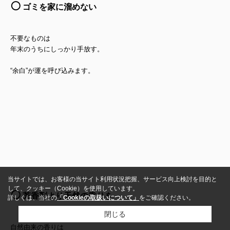
⚪️
ゴミを家に溜めない
不要なものは
年末のうちにしっかり手放す。
“余白”が運を呼び込みます。
当サイトでは、お客様の当サイト利用状況把握、サービス向上検討を目的と
して、クッキー（Cookie）を使用しています。
⚪️
芳香剤より天然の香りを
詳しくは、当社の
「Cookieの取扱いについて」
をご確認ください。
閉じる
自然由来の香りは