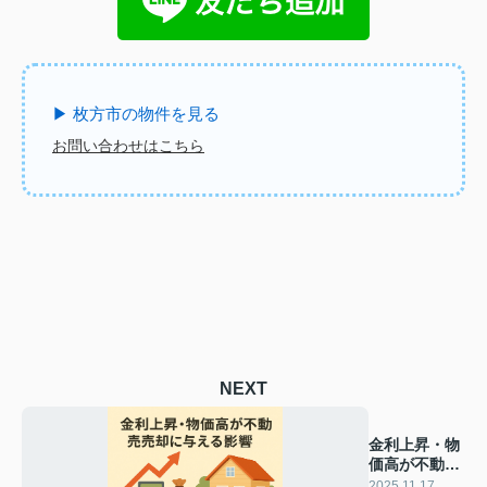
▶ 枚方市の物件を見る
お問い合わせはこちら
NEXT
金利上昇・物
価高が不動産
売却に与える
2025.11.17