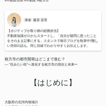
#不動産売却
#不動産
#枚方市
藤原 栞里
筆者
【ポジティブが取り柄の総務担当】
不動産知識ゼロからスタートし、「自分が疑問に思ったこと
をそのまま記事にする」スタンスで毎日ブログを執筆中‼︎難し
い売却の話も、同じ目線でわかりやすくお伝えします。
枚方市の都市開発はどこまで進む？
― “住みたい街”へ進化する枚方市の現在と未来ー
【はじめに】
大阪府の北河内地域の