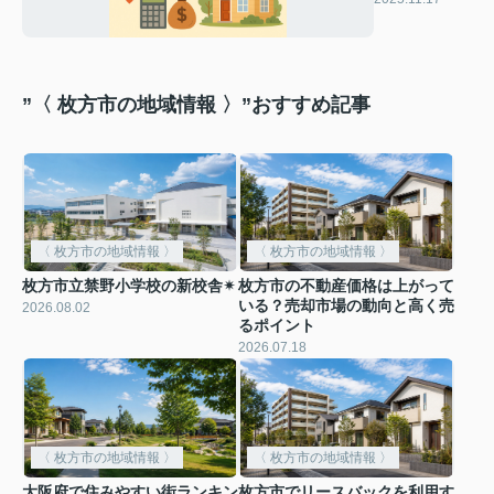
影響
”〈 枚方市の地域情報 〉”おすすめ記事
〈 枚方市の地域情報 〉
〈 枚方市の地域情報 〉
枚方市立禁野小学校の新校舎✴︎
枚方市の不動産価格は上がって
いる？売却市場の動向と高く売
2026.08.02
るポイント
2026.07.18
〈 枚方市の地域情報 〉
〈 枚方市の地域情報 〉
大阪府で住みやすい街ランキン
枚方市でリースバックを利用す