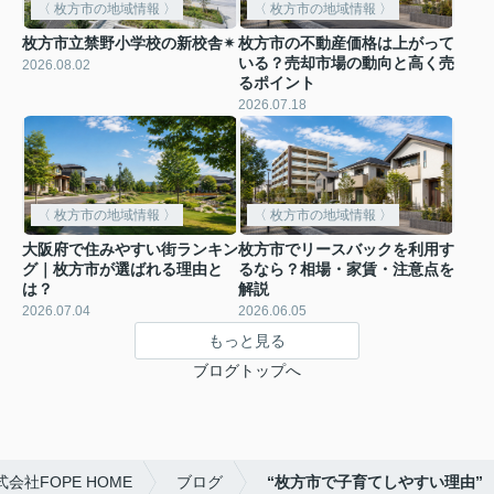
〈 枚方市の地域情報 〉
〈 枚方市の地域情報 〉
枚方市立禁野小学校の新校舎✴︎
枚方市の不動産価格は上がって
いる？売却市場の動向と高く売
2026.08.02
るポイント
2026.07.18
〈 枚方市の地域情報 〉
〈 枚方市の地域情報 〉
大阪府で住みやすい街ランキン
枚方市でリースバックを利用す
グ｜枚方市が選ばれる理由と
るなら？相場・家賃・注意点を
は？
解説
2026.07.04
2026.06.05
もっと見る
ブログトップへ
社FOPE HOME
ブログ
“枚方市で子育てしやすい理由”