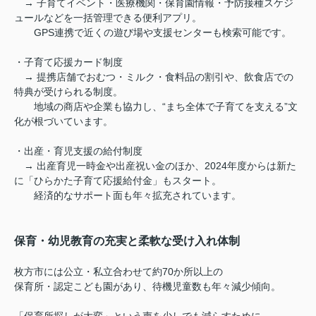
→ 子育てイベント・医療機関・保育園情報・予防接種スケジ
ュールなどを
一括管理できる便利アプリ。
GPS連携で近くの遊び場や支援センターも検索可能です。
・子育て応援カード制度
→ 提携店舗でおむつ・ミルク・食料品の割引や、飲食店での
特典が受けられる制度。
地域の商店や企業も協力し、“まち全体で子育てを支える”文
化が根づいています。
・出産・育児支援の給付制度
→ 出産育児一時金や出産祝い金のほか、2024年度からは新た
に「ひらかた子育て応援給付金」もスタート。
経済的なサポート面も年々拡充されています。
保育・幼児教育の充実と柔軟な受け入れ体制
枚方市には公立・私立合わせて
約70か所以上の
保育所・認定こども園があり、
待機児童数も年々減少傾向。