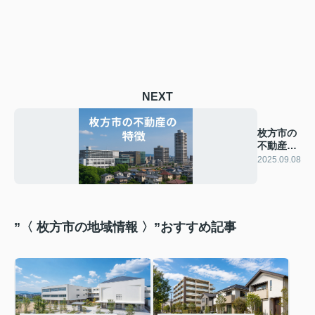
NEXT
枚方市の
不動産の
特徴
2025.09.08
”〈 枚方市の地域情報 〉”おすすめ記事