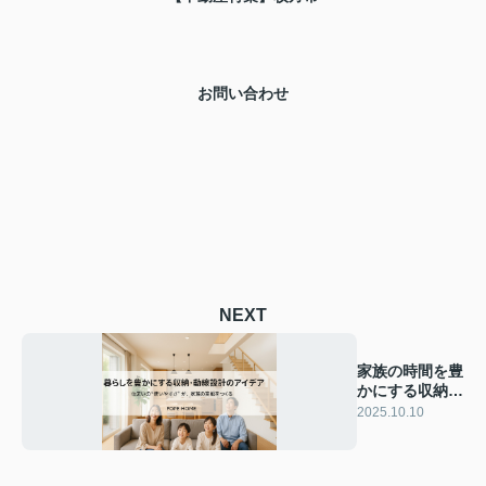
お問い合わせ
NEXT
家族の時間を豊
かにする収納・
動線設計のアイ
2025.10.10
デア