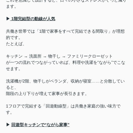
これを意識して設計すると、日々の小さなストレスがぐっと減り
ます。
▶
1階完結型の動線が人気
共働き世帯では「1階で家事をすべて完結できる間取り」が理想
的です。
たとえば、
キッチン → 洗面所 → 物干し → ファミリークローゼット
が一つの流れでつながっていれば、料理や洗濯を“ながら”でこな
せます。
洗濯機が2階、物干しがベランダ、収納が寝室……と分散してい
ると、
階段の上り下りが増えて家事が長引きます。
1フロアで完結する「回遊動線型」は共働き家庭の強い味方で
す。
▶
回遊型キッチンで“ながら家事”