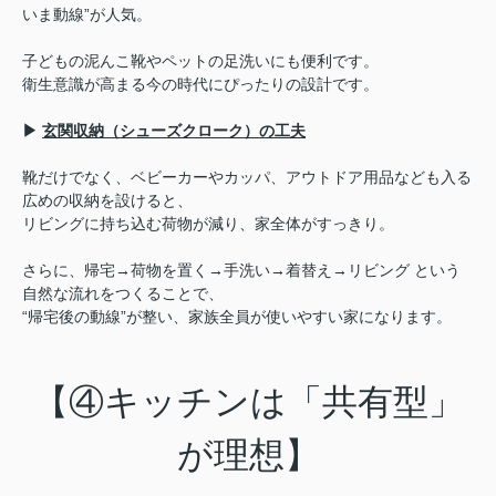
いま動線”が人気。
子どもの泥んこ靴やペットの足洗いにも便利です。
衛生意識が高まる今の時代にぴったりの設計です。
▶
玄関収納（シューズクローク）の工夫
靴だけでなく、ベビーカーやカッパ、アウトドア用品なども入る
広めの収納を設けると、
リビングに持ち込む荷物が減り、家全体がすっきり。
さらに、帰宅→荷物を置く→手洗い→着替え→リビング という
自然な流れをつくることで、
“帰宅後の動線”が整い、家族全員が使いやすい家になります。
【④キッチンは「共有型」
が理想】