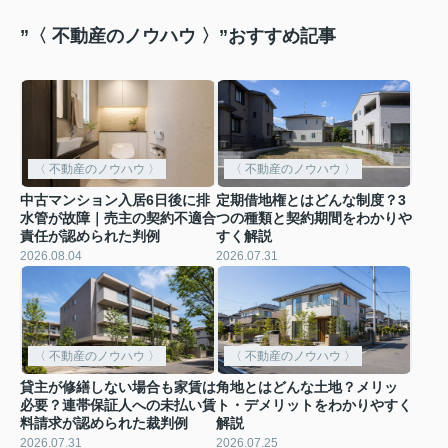
”〈 不動産のノウハウ 〉”おすすめ記事
〈 不動産のノウハウ 〉
〈 不動産のノウハウ 〉
中古マンション入居6日後に排
定期借地権とはどんな制度？3
水管が故障｜売主の契約不適合
つの種類と契約期間をわかりや
責任が認められた判例
すく解説
2026.08.04
2026.07.31
〈 不動産のノウハウ 〉
〈 不動産のノウハウ 〉
貸主が修繕しない場合も家賃は
角地とはどんな土地？メリッ
必要？連帯保証人への未払い賃
ト・デメリットをわかりやすく
料請求が認められた裁判例
解説
2026.07.31
2026.07.25