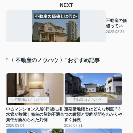
NEXT
不動産の価
値っていっ
たいなに？
2025.08.21
”〈 不動産のノウハウ 〉”おすすめ記事
〈 不動産のノウハウ 〉
〈 不動産のノウハウ 〉
中古マンション入居6日後に排
定期借地権とはどんな制度？3
水管が故障｜売主の契約不適合
つの種類と契約期間をわかりや
責任が認められた判例
すく解説
2026.08.04
2026.07.31