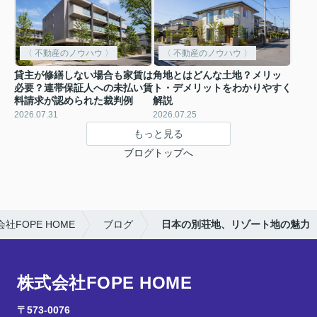
〈 不動産のノウハウ 〉
〈 不動産のノウハウ 〉
貸主が修繕しない場合も家賃は
角地とはどんな土地？メリッ
必要？連帯保証人への未払い賃
ト・デメリットをわかりやすく
料請求が認められた裁判例
解説
2026.07.31
2026.07.25
もっと見る
ブログトップへ
FOPE HOME
ブログ
日本の別荘地、リゾート地の魅力
株式会社FOPE HOME
〒573-0076