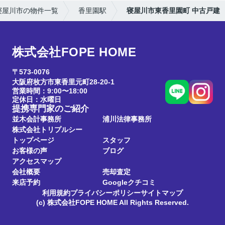
寝屋川市の物件一覧
香里園駅
寝屋川市東香里園町 中古戸建
株式会社FOPE HOME
〒573-0076
大阪府枚方市東香里元町28-20-1
営業時間：9:00〜18:00
定休日：水曜日
提携専門家のご紹介
並木会計事務所
浦川法律事務所
株式会社トリプルシー
トップページ
スタッフ
お客様の声
ブログ
アクセスマップ
会社概要
売却査定
来店予約
Googleクチコミ
利用規約
プライバシーポリシー
サイトマップ
(c) 株式会社FOPE HOME All Rights Reserved.