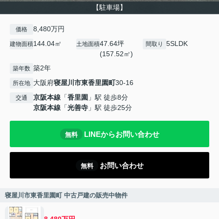
【駐車場】
8,480万円
価格
144.04㎡
47.64坪
5SLDK
建物面積
土地面積
間取り
(157.52㎡)
築2年
築年数
大阪府
寝屋川市
東香里園町
30-16
所在地
京阪本線
「
香里園
」駅 徒歩8分
交通
京阪本線
「
光善寺
」駅 徒歩25分
LINEからお問い合わせ
無料
お問い合わせ
無料
寝屋川市東香里園町 中古戸建の販売中物件
8,480万円