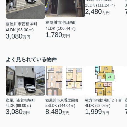
2LDK (111.24㎡)
3
2,480
万円
寝屋川市池田西町
寝屋川市菅相塚町
4LDK (100.44㎡)
4LDK (98.00㎡)
1,780
3,080
万円
万円
よく見られている物件
寝屋川市菅相塚町
寝屋川市東香里園町
枚方市招提南町２丁目
4LDK (98.00㎡)
5SLDK (144.04㎡)
4LDK (93.96㎡)
3
3,080
8,480
1,999
万円
万円
万円