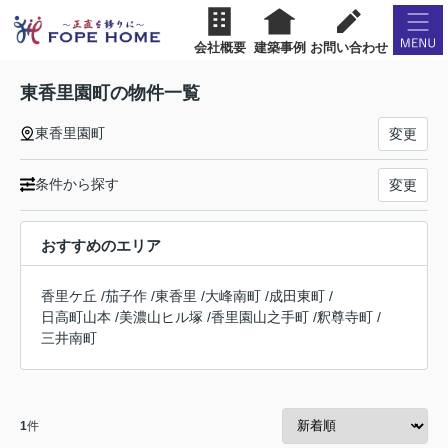
会社概要
建築事例
お問い合わせ
東香里園町の物件一覧
東香里園町
変更
条件から探す
変更
おすすめのエリア
香里ケ丘
/
茄子作
/
東香里
/
大峰南町
/
成田東町
/
日高町山本
/
美濃山ヒル塚
/
香里園山之手町
/
釈尊寺町
/
三井南町
1
件