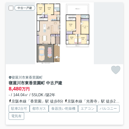
中古一戸建
寝屋川市東香里園町
寝屋川市東香里園町 中古戸建
8,480
万円
- / 144.04㎡ / 5SLDK /築2年
京阪本線「香里園」駅 徒歩8分
京阪本線「光善寺」駅 徒歩25分
駐車2台可
都市ガス
食器洗い乾燥機
エアコン
バルコニー
電気有