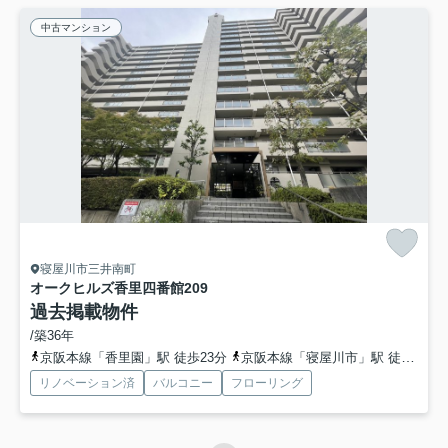
中古マンション
寝屋川市三井南町
オークヒルズ香里四番館
209
過去掲載物件
/築36年
京阪本線「香里園」駅 徒歩23分
京阪本線「寝屋川市」駅 徒歩29分
リノベーション済
バルコニー
フローリング