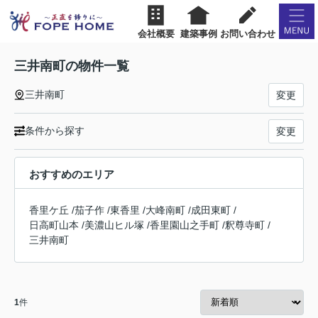
会社概要
建築事例
お問い合わせ
三井南町の物件一覧
三井南町
変更
条件から探す
変更
おすすめのエリア
香里ケ丘
/
茄子作
/
東香里
/
大峰南町
/
成田東町
/
日高町山本
/
美濃山ヒル塚
/
香里園山之手町
/
釈尊寺町
/
三井南町
1
件