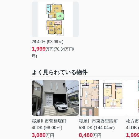
28.42坪 (93.96㎡)
1,999
万円(70.34万円/
坪)
よく見られている物件
寝屋川市菅相塚町
寝屋川市東香里園町
枚方市
4LDK (98.00㎡)
5SLDK (144.04㎡)
4LDK 
3,080
8,480
1,99
万円
万円