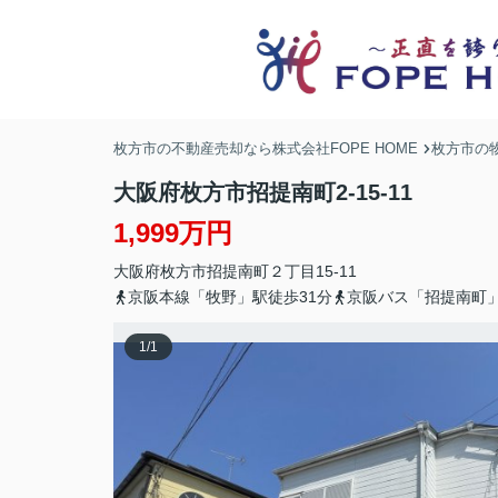
枚方市の不動産売却なら株式会社FOPE HOME
枚方市の
大阪府枚方市招提南町2-15-11
1,999万円
大阪府
枚方市
招提南町
２丁目15-11
京阪本線「牧野」駅徒歩31分
京阪バス「招提南町
1
/
1