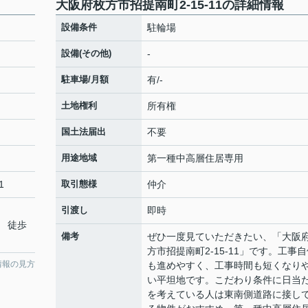
大阪府枚方市招提南町2-15-11の詳細情報
設備条件
駐輪場
設備(その他)
-
駐車場/月額
有/-
土地権利
所有権
国土法届出
不要
用途地域
第一種中高層住居専用
1
取引態様
仲介
引渡し
即時
 徒歩
備考
ぜひ一度見ていただきたい、「大阪
方市招提南町2-15-11」です。工事
情報の見方
も進めやすく、工事時間も短くなり
い平坦地です。こだわり条件に日当
を考えている人は東南側道路に接し