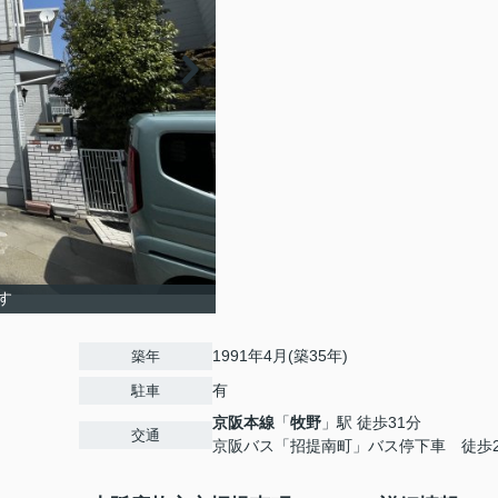
す
1991年4月(築35年)
築年
有
駐車
京阪本線
「
牧野
」駅 徒歩31分
交通
京阪バス「招提南町」バス停下車 徒歩