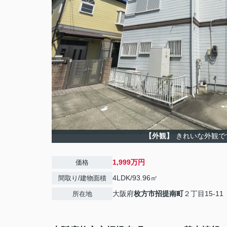
【外観】
きれいな外観で
1,999万円
価格
4LDK/93.96㎡
間取り/建物面積
大阪府
枚方市
招提南町
２丁目15-11
所在地