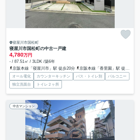
寝屋川市国松町
寝屋川市国松町の中古一戸建
4,780
万円
- / 87.51㎡ / 3LDK /築6年
京阪本線「寝屋川市」駅 徒歩20分
京阪本線「香里園」駅 徒歩23分
オール電化
カウンターキッチン
バス・トイレ別
バルコニー
独立洗面台
トイレ２ヶ所
中古マンション