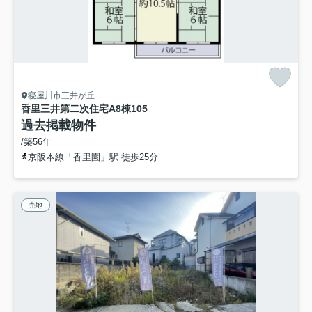
寝屋川市三井が丘
香里三井第二次住宅A8棟
105
過去掲載物件
/築56年
京阪本線「香里園」駅 徒歩25分
売地