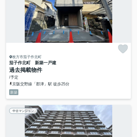
枚方市茄子作北町
茄子作北町 新築一戸建
過去掲載物件
/予定
京阪交野線「郡津」駅 徒歩25分
新築
中古マンション