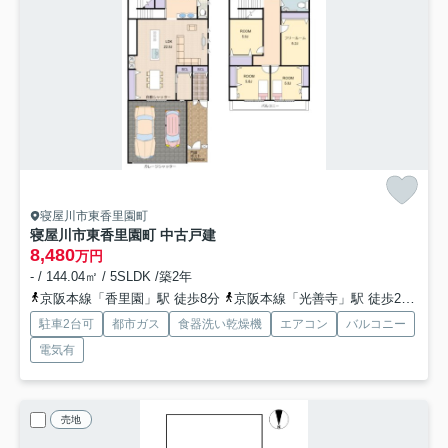
寝屋川市東香里園町
寝屋川市東香里園町 中古戸建
8,480
万円
- / 144.04㎡ / 5SLDK /築2年
京阪本線「香里園」駅 徒歩8分
京阪本線「光善寺」駅 徒歩25分
駐車2台可
都市ガス
食器洗い乾燥機
エアコン
バルコニー
電気有
売地