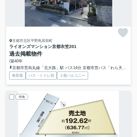
京都市北区平野鳥居前町
ライオンズマンション京都衣笠
201
過去掲載物件
/築40年
京都市営烏丸線「北大路」駅 バス14分 京都市営バス「わら天神前」 停歩6分
角部屋
バス・トイレ別
２面バルコニー
売地