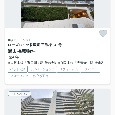
寝屋川市松屋町
ローズハイツ香里園 三号棟
131号
過去掲載物件
/築40年
京阪本線「香里園」駅 徒歩6分
京阪本線「光善寺」駅 徒歩21分
京
ペット相談
リノベーション済
リフォーム済
バルコニー
フローリング
独立洗面台
中古マンション