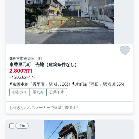
枚方市東香里元町
東香里元町 売地（建築条件なし）
2,800
万円
- / 205.62㎡ / -
京阪本線「香里園」駅 徒歩26分
片町線「星田」駅 徒歩35分
都市ガス
電気有
公共下水
お好きなハウスメーカーで建築可能です‼︎
売地