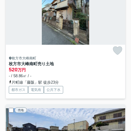
枚方市大峰南町
枚方市大峰南町売り土地
520
万円
- / 58.86㎡ / -
片町線「藤阪」駅 徒歩23分
都市ガス
電気有
公共下水
売地