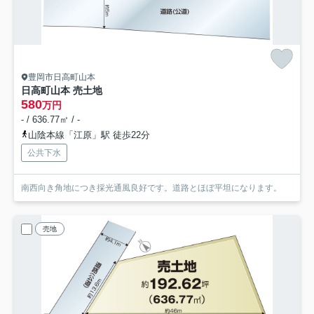
豊岡市日高町山本
日高町山本 売土地
580
万円
- / 636.77㎡ / -
山陰本線「江原」駅 徒歩22分
公共下水
南西向き角地につき採光通風良好です。道路とほぼ平坦になります。
売地