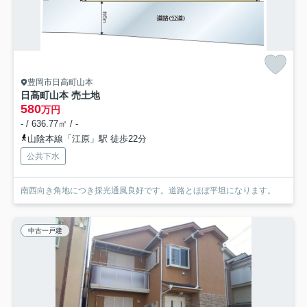
豊岡市日高町山本
日高町山本 売土地
580
万円
- / 636.77㎡ / -
山陰本線「江原」駅 徒歩22分
公共下水
南西向き角地につき採光通風良好です。道路とほぼ平坦になります。
中古一戸建