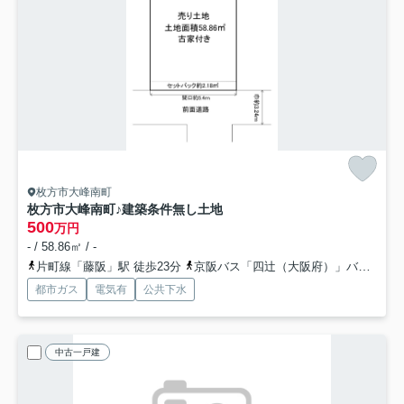
枚方市大峰南町
枚方市大峰南町♪建築条件無し土地
500
万円
- / 58.86㎡ / -
片町線「藤阪」駅 徒歩23分
京阪バス「四辻（大阪府）」バス停下車 徒歩1分
都市ガス
電気有
公共下水
中古一戸建