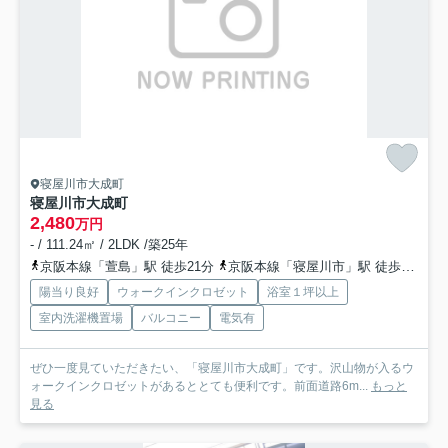
寝屋川市大成町
寝屋川市大成町
2,480
万円
- / 111.24㎡ / 2LDK /築25年
京阪本線「萱島」駅 徒歩21分
京阪本線「寝屋川市」駅 徒歩25分
陽当り良好
ウォークインクロゼット
浴室１坪以上
室内洗濯機置場
バルコニー
電気有
ぜひ一度見ていただきたい、「寝屋川市大成町」です。沢山物が入るウ
ォークインクロゼットがあるととても便利です。前面道路6m...
もっと
見る