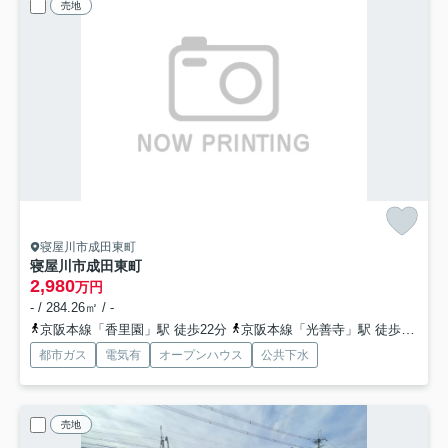
売地
寝屋川市成田東町
寝屋川市成田東町
2,980
万円
- / 284.26㎡ / -
京阪本線「香里園」駅 徒歩22分
京阪本線「光善寺」駅 徒歩38分
都市ガス
電気有
オープンハウス
公共下水
売地