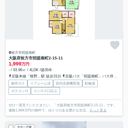
枚方市招提南町
大阪府枚方市招提南町2-15-11
1,999
万円
- / 93.96㎡ / 4LDK /築35年
京阪本線「牧野」駅 徒歩31分
京阪バス「招提南町」バス停下車 徒歩2分
都市ガス
リフォーム済
室内洗濯機置場
駐輪場
ガスコンロ
コンロ２口以上
ぜひ一度見ていただきたい、「大阪府枚方市招提南町2-15-11」です。
価格1,999万円の物件で、ゆとりのある豊かな生活...
もっと見る
中古一戸建