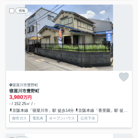
売地
寝屋川市豊野町
寝屋川市豊野町
3,980
万円
- / 152.25㎡ / -
京阪本線「寝屋川市」駅 徒歩14分
京阪本線「香里園」駅 徒歩30分
都市ガス
電気有
オープンハウス
公共下水