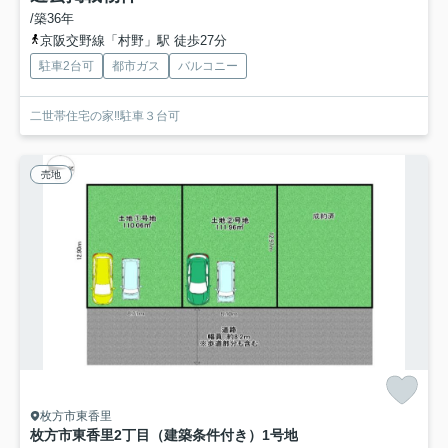
/築36年
京阪交野線「村野」駅 徒歩27分
駐車2台可
都市ガス
バルコニー
二世帯住宅の家‼︎駐車３台可
売地
枚方市東香里
枚方市東香里2丁目（建築条件付き）
1号地