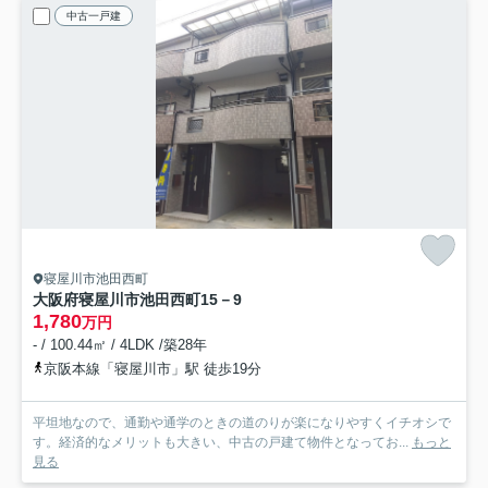
中古一戸建
寝屋川市池田西町
大阪府寝屋川市池田西町15－9
1,780
万円
- / 100.44㎡ / 4LDK /築28年
京阪本線「寝屋川市」駅 徒歩19分
平坦地なので、通勤や通学のときの道のりが楽になりやすくイチオシで
す。経済的なメリットも大きい、中古の戸建て物件となってお...
もっと
見る