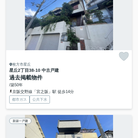
枚方市星丘
星丘2丁目38-10 中古戸建
過去掲載物件
/築50年
京阪交野線「宮之阪」駅 徒歩14分
都市ガス
公共下水
新築一戸建