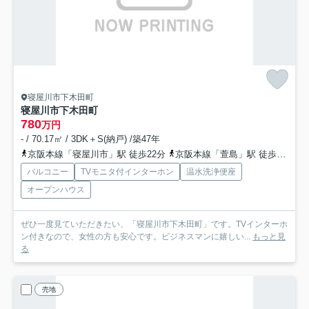
寝屋川市下木田町
寝屋川市下木田町
780
万円
- / 70.17㎡ / 3DK＋S(納戸) /築47年
京阪本線「寝屋川市」駅 徒歩22分
京阪本線「萱島」駅 徒歩19分
バルコニー
TVモニタ付インターホン
温水洗浄便座
オープンハウス
ぜひ一度見ていただきたい、「寝屋川市下木田町」です。TVインターホ
ン付きなので、女性の方も安心です。ビジネスマンに嬉しい...
もっと見
る
売地