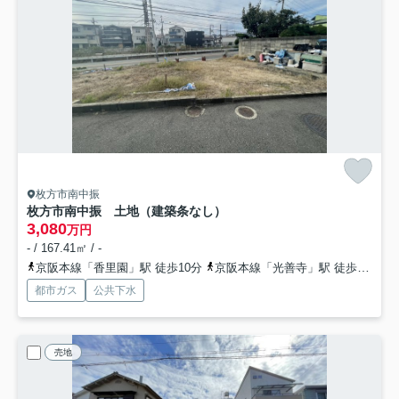
枚方市南中振
枚方市南中振 土地（建築条なし）
3,080
万円
- / 167.41㎡ / -
京阪本線「香里園」駅 徒歩10分
京阪本線「光善寺」駅 徒歩11分
都市ガス
公共下水
売地