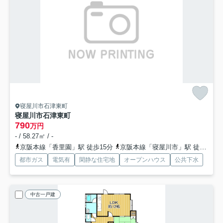
寝屋川市石津東町
寝屋川市石津東町
790
万円
- / 58.27㎡ / -
京阪本線「香里園」駅 徒歩15分
京阪本線「寝屋川市」駅 徒歩27分
都市ガス
電気有
閑静な住宅地
オープンハウス
公共下水
中古一戸建