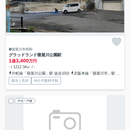
寝屋川市明和
グラッドランド寝屋川公園駅
1
3,400
億
万円
- / 1212.34㎡ / -
片町線「寝屋川公園」駅 徒歩10分
京阪本線「寝屋川市」駅 バス15分 京阪バス「笠松」 停歩2分
陽当り良好
仲介手数料半額
中古一戸建