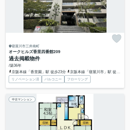
寝屋川市三井南町
オークヒルズ香里四番館
209
過去掲載物件
/築36年
京阪本線「香里園」駅 徒歩23分
京阪本線「寝屋川市」駅 徒歩29分
リノベーション済
バルコニー
フローリング
中古マンション