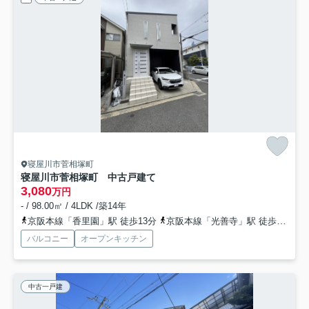
寝屋川市菅相塚町
寝屋川市菅相塚町 中古戸建て
3,080
万円
- / 98.00㎡ / 4LDK /築14年
京阪本線「香里園」駅 徒歩13分
京阪本線「光善寺」駅 徒歩30分
バルコニー
オープンキッチン
中古一戸建