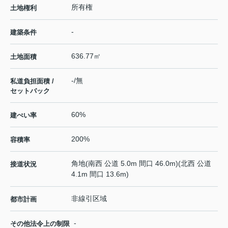
所有権
土地権利
-
建築条件
636.77㎡
土地面積
-/無
私道負担面積 /
セットバック
60%
建ぺい率
200%
容積率
角地(南西 公道 5.0m 間口 46.0m)(北西 公道
接道状況
4.1m 間口 13.6m)
非線引区域
都市計画
-
その他法令上の制限