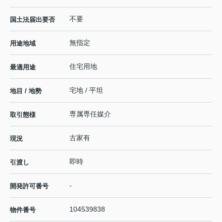
不要
国土法届出要否
無指定
用途地域
住宅用地
最適用途
宅地 / 平坦
地目 / 地勢
専属専任媒介
取引態様
古家有
現況
即時
引渡し
-
開発許可番号
104539838
物件番号