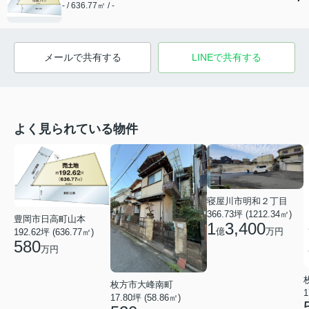
- / 636.77㎡ / -
メールで共有する
LINEで共有する
よく見られている物件
寝屋川市明和２丁目
366.73坪 (1212.34㎡)
豊岡市日高町山本
1
3,400
億
万円
192.62坪 (636.77㎡)
580
万円
枚方市大峰南町
1
17.80坪 (58.86㎡)