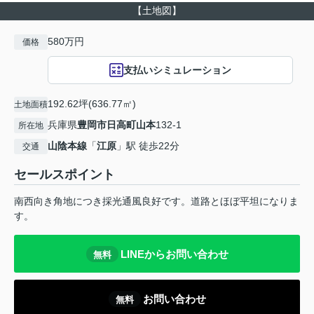
【土地図】
580万円
価格
支払いシミュレーション
192.62坪(636.77㎡)
土地面積
兵庫県
豊岡市
日高町山本
132-1
所在地
山陰本線
「
江原
」駅 徒歩22分
交通
セールスポイント
南西向き角地につき採光通風良好です。道路とほぼ平坦になりま
す。
LINEからお問い合わせ
無料
お問い合わせ
無料