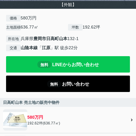
【外観】
580万円
価格
636.77㎡
192.62坪
土地面積
坪数
兵庫県
豊岡市
日高町山本
132-1
所在地
山陰本線
「
江原
」駅 徒歩22分
交通
LINEからお問い合わせ
無料
お問い合わせ
無料
日高町山本 売土地の販売中物件
580万円
192.62坪(636.77㎡)