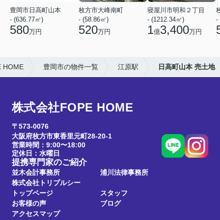
豊岡市日高町山本
枚方市大峰南町
寝屋川市明和２丁目
- (636.77㎡)
- (58.86㎡)
- (1212.34㎡)
-
580
520
1
3,400
万円
万円
億
万円
HOME
豊岡市の物件一覧
江原駅
日高町山本 売土地
株式会社FOPE HOME
〒573-0076
大阪府枚方市東香里元町28-20-1
営業時間：9:00〜18:00
定休日：水曜日
提携専門家のご紹介
並木会計事務所
浦川法律事務所
株式会社トリプルシー
トップページ
スタッフ
お客様の声
ブログ
アクセスマップ