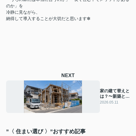
のか」を
冷静に見ながら、
納得して導入することが大切だと思います❇︎
NEXT
家の建て替えと
は？〜新築との
違い・費用相場
2026.05.11
等〜
”〈 住まい選び 〉”おすすめ記事