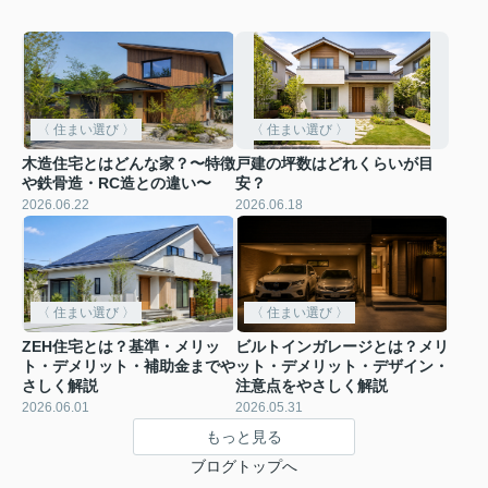
〈 住まい選び 〉
〈 住まい選び 〉
木造住宅とはどんな家？〜特徴
戸建の坪数はどれくらいが目
や鉄骨造・RC造との違い〜
安？
2026.06.22
2026.06.18
〈 住まい選び 〉
〈 住まい選び 〉
ZEH住宅とは？基準・メリッ
ビルトインガレージとは？メリ
ト・デメリット・補助金までや
ット・デメリット・デザイン・
さしく解説
注意点をやさしく解説
2026.06.01
2026.05.31
もっと見る
ブログトップへ