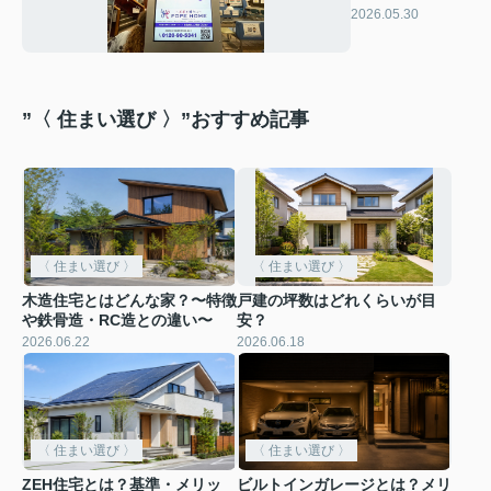
掲載がスタート
2026.05.30
しました✳︎
”〈 住まい選び 〉”おすすめ記事
〈 住まい選び 〉
〈 住まい選び 〉
木造住宅とはどんな家？〜特徴
戸建の坪数はどれくらいが目
や鉄骨造・RC造との違い〜
安？
2026.06.22
2026.06.18
〈 住まい選び 〉
〈 住まい選び 〉
ZEH住宅とは？基準・メリッ
ビルトインガレージとは？メリ