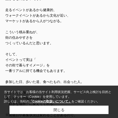
走るイベントがあるから健康的、
ウォークイベントがあるから文化が近い、
マーケットがあるから人がつながる。
こういう積み重ねが、
街の住みやすさを
つくっているんだと思います。
そして、
イベントって実は「
その街で暮らすイメージ」を
一番リアルに持てる機会でもあります。
参加した日、歩いた道、食べたもの、出会った人。
当サイトでは、お客様の当サイト利用状況把握、サービス向上検討を目的と
そういう体験が、
して、クッキー（Cookie）を使用しています。
枚方をただの地名じゃなくて
詳しくは、当社の
「Cookieの取扱いについて」
をご確認ください。
「好きな場所」に変えてくれる。
閉じる
※開催日や募集状況は変わることがあるので、