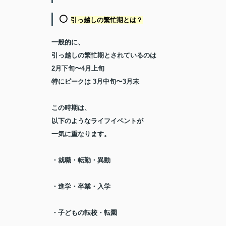
⚪️
引っ越しの繁忙期とは？
一般的に、
引っ越しの
繁忙期
とされているのは
2月下旬〜4月上旬
特にピークは
3月中旬〜3月末
この時期は、
以下のようなライフイベントが
一気に重なります。
・就職・転勤・異動
・進学・卒業・入学
・子どもの転校・転園