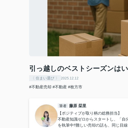
引っ越しのベストシーズンは
〈 住まい選び 〉
2025.12.12
#不動産売却
#不動産
#枚方市
藤原 栞里
筆者
【ポジティブが取り柄の総務担当】
不動産知識ゼロからスタートし、「自
を執筆中‼︎難しい売却の話も、同じ目