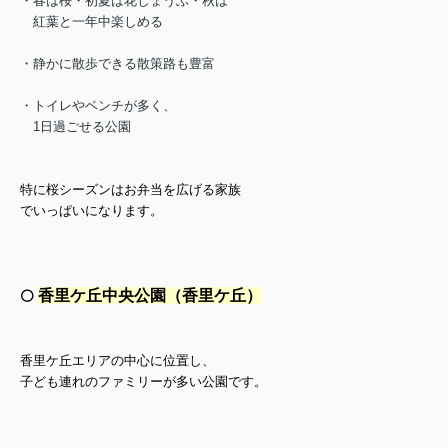
・春は桜・初夏は花しょうぶ・秋は
紅葉と一年中楽しめる
・静かに散歩できる散策路も豊富
・トイレやベンチが多く、
1日過ごせる公園
特に桜シーズンはお弁当を広げる家族
でいっぱいになります。
香里ケ丘中央公園（香里ケ丘）
⚪️
香里ケ丘エリアの中心に位置し、
子ども連れのファミリーが多い公園です。