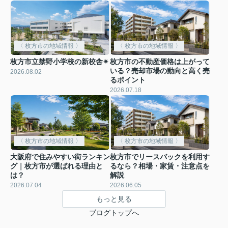
〈 枚方市の地域情報 〉
〈 枚方市の地域情報 〉
枚方市立禁野小学校の新校舎✴︎
枚方市の不動産価格は上がって
いる？売却市場の動向と高く売
2026.08.02
るポイント
2026.07.18
〈 枚方市の地域情報 〉
〈 枚方市の地域情報 〉
大阪府で住みやすい街ランキン
枚方市でリースバックを利用す
グ｜枚方市が選ばれる理由と
るなら？相場・家賃・注意点を
は？
解説
2026.07.04
2026.06.05
もっと見る
ブログトップへ