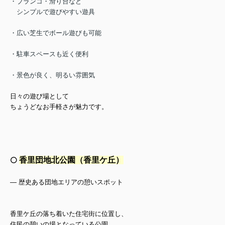
・ブランコ・滑り台など
シンプルで遊びやすい遊具
・広い芝生でボール遊びも可能
・駐車スペースも近く便利
・景色が良く、明るい雰囲気
日々の遊び場として
ちょうどなお手軽さが魅力です。
香里団地北公園（香里ケ丘）
⚪️
— 歴史ある団地エリアの憩いスポット
香里ケ丘の落ち着いた住宅街に位置し、
住民の憩いの場となっている公園。