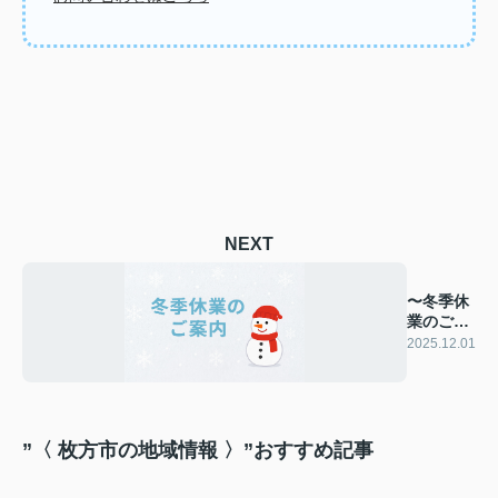
NEXT
〜冬季休
業のご案
内〜
2025.12.01
”〈 枚方市の地域情報 〉”おすすめ記事