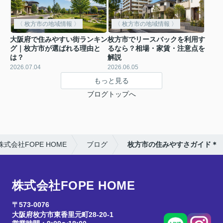
〈 枚方市の地域情報 〉
〈 枚方市の地域情報 〉
大阪府で住みやすい街ランキン
枚方市でリースバックを利用す
グ｜枚方市が選ばれる理由と
るなら？相場・家賃・注意点を
は？
解説
2026.07.04
2026.06.05
もっと見る
ブログトップへ
会社FOPE HOME
ブログ
枚方市の住みやすさガイド＊
株式会社FOPE HOME
〒573-0076
大阪府枚方市東香里元町28-20-1