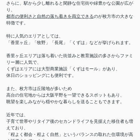
さらに、駅から少し離れると閑静な住宅街や緑豊かな公園が広が
り、
都市の便利さと自然の落ち着きを両立できる
のが枚方市の大きな
特徴です。
特に人気のエリアとしては、
「
香里ヶ丘」「牧野」「長尾」「くずは」などが挙げられます。
香里ヶ丘エリアは落ち着いた街並みと教育施設の多さからファミ
リー層に人気で、
くずはエリアには大型商業施設「くずはモール」があり、
休日のショッピングにも便利です。
また、枚方市は丘陵地が多いため
高台の住宅地からは大阪平野を一望できるスポットもあり、
眺望を楽しみながら穏やかな暮らしを送ることもできます。
近年では、
子育て世帯やリタイア後のセカンドライフを見据えた移住者も増
えており、
「程よく都会・程よく自然」というバランスの取れた住環境が高