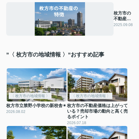
枚方市の
不動産の
特徴
2025.09.08
”〈 枚方市の地域情報 〉”おすすめ記事
〈 枚方市の地域情報 〉
〈 枚方市の地域情報 〉
枚方市立禁野小学校の新校舎✴︎
枚方市の不動産価格は上がって
いる？売却市場の動向と高く売
2026.08.02
るポイント
2026.07.18