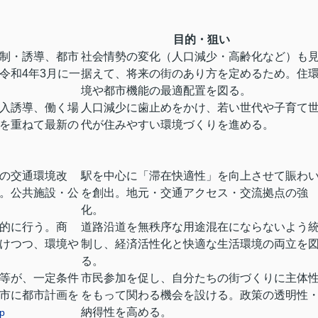
目的・狙い
制・誘導、都市
社会情勢の変化（人口減少・高齢化など）も
令和4年3月に一
据えて、将来の街のあり方を定めるため。住
境や都市機能の最適配置を図る。
入誘導、働く場
人口減少に歯止めをかけ、若い世代や子育て
を重ねて最新の
代が住みやすい環境づくりを進める。
の交通環境改
駅を中心に「滞在快適性」を向上させて賑わ
。公共施設・公
を創出。地元・交通アクセス・交流拠点の強
化。
的に行う。商
道路沿道を無秩序な用途混在にならないよう
けつつ、環境や
制し、経済活性化と快適な生活環境の両立を
る。
等が、一定条件
市民参加を促し、自分たちの街づくりに主体
市に都市計画を
をもって関わる機会を設ける。政策の透明性
納得性を高める。
jp