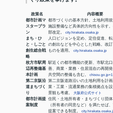
政策名
内容概要
都市計画マ
都市づくりの基本方針。土地利用規
スタープラ
施設整備など具体的方向性を示す。
ン
部改定。
city.hirakata.osaka.jp
まち・ひ
人口ビジョンを定め、定住促進、転
と・しごと
の創出などを中心とした戦略。改訂
創生総合戦
ものを適用。
city.hirakata.osaka.jp
略
枚方市駅周
駅近くの都市機能の更新、市駅北口
辺再整備基
善、商業・業務・住居混在の再開発
本計画
共空間の整備も含む。
chisou.go.jp
+1
第二京阪沿
第二京阪道路沿いの土地利用を計画
道まちづく
業・工業・流通業務の集積拠点を設
り
景観も考慮。
大阪府公式サイト
都市計画提
住民・土地所有者・まちづくり団体
案制度
（所有者の同意など）を満たせば、
提案できる制度。
city.hirakata.osaka.