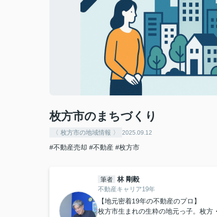
枚方市のまちづくり
〈 枚方市の地域情報 〉
2025.09.12
#不動産売却
#不動産
#枚方市
林 剛毅
筆者
不動産キャリア19年
【地元密着19年の不動産のプロ】
枚方市生まれの生粋の地元っ子。枚方