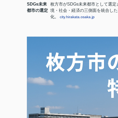
SDGs未来
枚方市がSDGs未来都市として選
都市の選定
境・社会・経済の三側面を統合した
化。
city.hirakata.osaka.jp