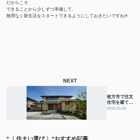
だからこそ、
できることから少しずつ準備して、
無理なく新生活をスタートできるようにしておきたいですね✳︎
NEXT
枚方市で注文
住宅を建てる
相場はいく
2026.05.09
ら？
”〈 住まい選び 〉”おすすめ記事