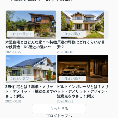
〈 住まい選び 〉
〈 住まい選び 〉
木造住宅とはどんな家？〜特徴
戸建の坪数はどれくらいが目
や鉄骨造・RC造との違い〜
安？
2026.06.22
2026.06.18
〈 住まい選び 〉
〈 住まい選び 〉
ZEH住宅とは？基準・メリッ
ビルトインガレージとは？メリ
ト・デメリット・補助金までや
ット・デメリット・デザイン・
さしく解説
注意点をやさしく解説
2026.06.01
2026.05.31
もっと見る
ブログトップへ