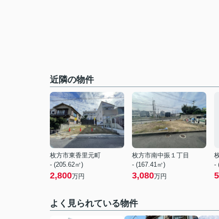
近隣の物件
枚方市東香里元町
枚方市南中振１丁目
- (205.62㎡)
- (167.41㎡)
-
2,800
3,080
5
万円
万円
よく見られている物件