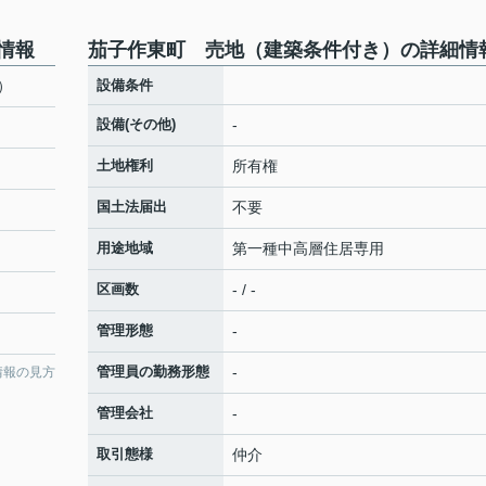
情報
茄子作東町 売地（建築条件付き）の詳細情
）
設備条件
設備(その他)
-
土地権利
所有権
国土法届出
不要
用途地域
第一種中高層住居専用
区画数
- / -
管理形態
-
管理員の勤務形態
-
情報の見方
管理会社
-
取引態様
仲介