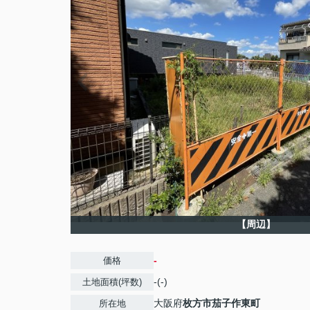
【周辺】
-
価格
-(-)
土地面積(坪数)
大阪府
枚方市
茄子作東町
所在地