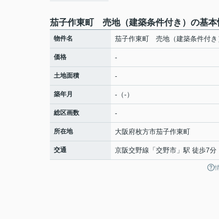
茄子作東町 売地（建築条件付き）の基本
物件名
茄子作東町 売地（建築条件付き
価格
-
土地面積
-
築年月
-（-）
総区画数
-
所在地
大阪府
枚方市
茄子作東町
交通
京阪交野線
「
交野市
」駅 徒歩7分