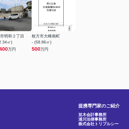
市明和２丁目
枚方市大峰南町
12.34㎡)
- (58.86㎡)
400
500
万円
万円
提携専門家のご紹介
並木会計事務所
浦川法律事務所
株式会社トリプルシー