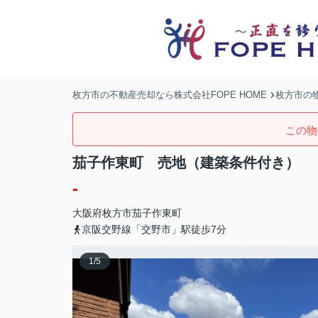
枚方市の不動産売却なら株式会社FOPE HOME
枚方市の
この物
茄子作東町 売地（建築条件付き）
-
大阪府
枚方市
茄子作東町
京阪交野線「交野市」駅徒歩7分
1
/
5