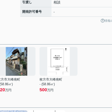
引渡し
相談
開発許可番号
-
情報
枚方市大峰南町
枚方市大峰南町
 (58.86㎡)
- (58.86㎡)
20
500
万円
万円