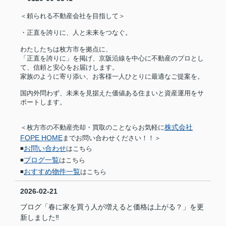
＜頼られる不動産会社を目指して＞
・正直を誇りに、人と未来をつなぐ。
わたしたちは枚方市を拠点に、
「正直を誇りに」を掲げ、京阪沿線を中心に不動産のプロとし
て、信頼と安心をお届けします。
家族のように寄り添い、お客様一人ひとりに最適なご提案を。
国内外問わず、未来を見据えた価値ある住まいと資産運用をサ
ポートします。
株式会社
＜枚方市の不動産売却・買取のことならお気軽に
FOPE HOME
までお問い合わせください！！＞
お問い合わせ
◾️
はこちら
ブログ一覧
◾️
はこちら
おすすめ物件一覧
◾️
はこちら
2026-02-21
ブログ「春に家を買う人が増えると価格は上がる？」を更
新しました‼︎