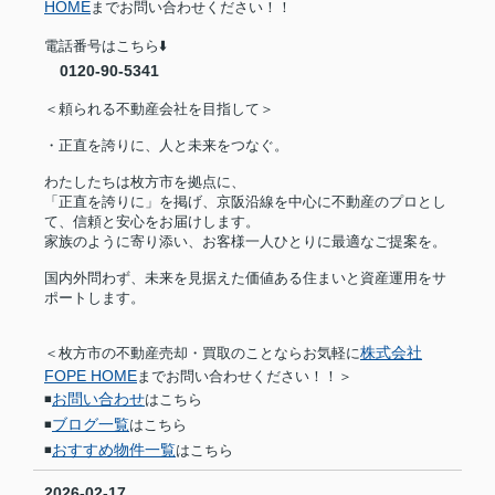
HOME
までお問い合わせください！！
電話番号はこちら⬇️
0120-90-5341
＜頼られる不動産会社を目指して＞
・正直を誇りに、人と未来をつなぐ。
わたしたちは枚方市を拠点に、
「正直を誇りに」を掲げ、京阪沿線を中心に不動産のプロとし
て、信頼と安心をお届けします。
家族のように寄り添い、お客様一人ひとりに最適なご提案を。
国内外問わず、未来を見据えた価値ある住まいと資産運用をサ
ポートします。
株式会社
＜枚方市の不動産売却・買取のことならお気軽に
FOPE HOME
までお問い合わせください！！＞
お問い合わせ
◾️
はこちら
ブログ一覧
◾️
はこちら
おすすめ物件一覧
◾️
はこちら
2026-02-17