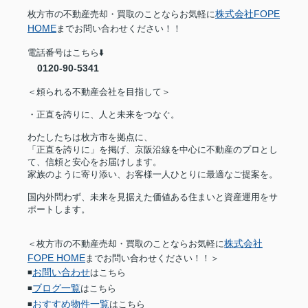
株式会社FOPE
枚方市の不動産売却・買取のことならお気軽に
HOME
までお問い合わせください！！
電話番号はこちら⬇️
0120-90-5341
＜頼られる不動産会社を目指して＞
・正直を誇りに、人と未来をつなぐ。
わたしたちは枚方市を拠点に、
「正直を誇りに」を掲げ、京阪沿線を中心に不動産のプロとし
て、信頼と安心をお届けします。
家族のように寄り添い、お客様一人ひとりに最適なご提案を。
国内外問わず、未来を見据えた価値ある住まいと資産運用をサ
ポートします。
株式会社
＜枚方市の不動産売却・買取のことならお気軽に
FOPE HOME
までお問い合わせください！！＞
お問い合わせ
◾️
はこちら
ブログ一覧
◾️
はこちら
おすすめ物件一覧
◾️
はこちら