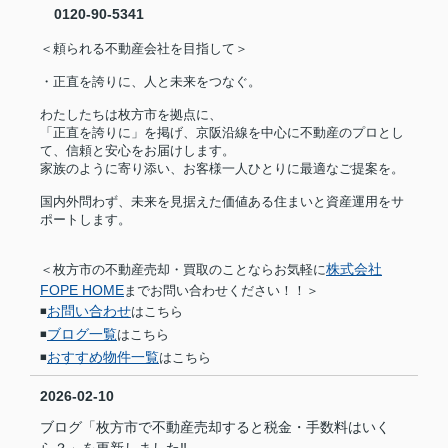
0120-90-5341
＜頼られる不動産会社を目指して＞
・正直を誇りに、人と未来をつなぐ。
わたしたちは枚方市を拠点に、
「正直を誇りに」を掲げ、京阪沿線を中心に不動産のプロとし
て、信頼と安心をお届けします。
家族のように寄り添い、お客様一人ひとりに最適なご提案を。
国内外問わず、未来を見据えた価値ある住まいと資産運用をサ
ポートします。
株式会社
＜枚方市の不動産売却・買取のことならお気軽に
FOPE HOME
までお問い合わせください！！＞
お問い合わせ
◾️
はこちら
ブログ一覧
◾️
はこちら
おすすめ物件一覧
◾️
はこちら
2026-02-10
ブログ「枚方市で不動産売却すると税金・手数料はいく
ら？」を更新しました‼︎