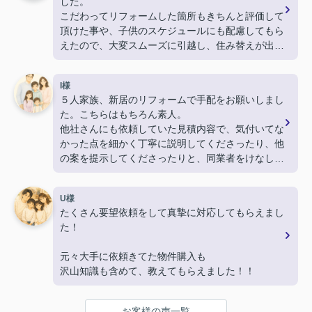
した。
こだわってリフォームした箇所もきちんと評価して
頂けた事や、子供のスケジュールにも配慮してもら
えたので、大変スムーズに引越し、住み替えが出来
ました。
ありがとうございました。
I様
５人家族、新居のリフォームで手配をお願いしまし
た。こちらはもちろん素人。
他社さんにも依頼していた見積内容で、気付いてな
かった点を細かく丁寧に説明してくださったり、他
の案を提示してくださったりと、同業者をけなした
りもせず尊重する姿勢に対して信頼感を持て、最終
的に決め手となりました。
U様
たくさん要望依頼をして真摯に対応してもらえまし
施工中も要所要所で相談を持ちかけて下さり、満足
た！
度の高い仕上がりになりました。ありがとうござい
ました。
元々大手に依頼きてた物件購入も
沢山知識も含めて、教えてもらえました！！
お客様の声一覧