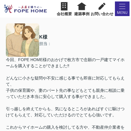
会社概要
建築事例
お問い合わせ
K様
担当：
今回、FOPE HOME様のおかげで枚方市で念願の一戸建てマイホ
ームを購入することができました‼︎
どんなに小さな疑問や不安に感じる事でも即座に対応してもらえ
て、
子供の保育園や、妻のパート先の事などもとても親身に相談に乗
っていただき本当に安心して購入する事ができました。
引っ越しを終えてからも、気になるところがあればすぐに駆けつ
けてもらえて、対応していただけるのでとても心強いです。
これからマイホームの購入を検討してる方や、不動産仲介業者を