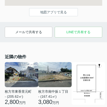
地図アプリで見る
メールで共有する
LINEで共有する
近隣の物件
枚方市東香里元町
枚方市南中振１丁目
- (205.62㎡)
- (167.41㎡)
2,800
3,080
万円
万円