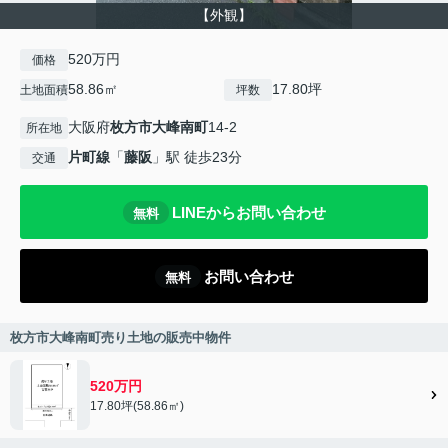
【外観】
520万円
価格
58.86㎡
17.80坪
土地面積
坪数
大阪府
枚方市
大峰南町
14-2
所在地
片町線
「
藤阪
」駅 徒歩23分
交通
LINEからお問い合わせ
無料
お問い合わせ
無料
枚方市大峰南町売り土地の販売中物件
520万円
17.80坪(58.86㎡)