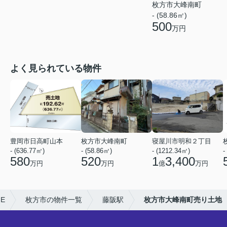
枚方市大峰南町
- (58.86㎡)
500
万円
よく見られている物件
豊岡市日高町山本
枚方市大峰南町
寝屋川市明和２丁目
- (636.77㎡)
- (58.86㎡)
- (1212.34㎡)
-
580
520
1
3,400
万円
万円
億
万円
E
枚方市の物件一覧
藤阪駅
枚方市大峰南町売り土地