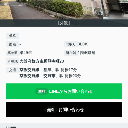
【外観】
-
価格
-
3LDK
面積
間取り
築49年
1階/5階建
築年数
所在階
大阪府
枚方市
釈尊寺町
28
所在地
京阪交野線
「
郡津
」駅 徒歩17分
交通
京阪交野線
「
交野市
」駅 徒歩20分
LINEからお問い合わせ
無料
お問い合わせ
無料